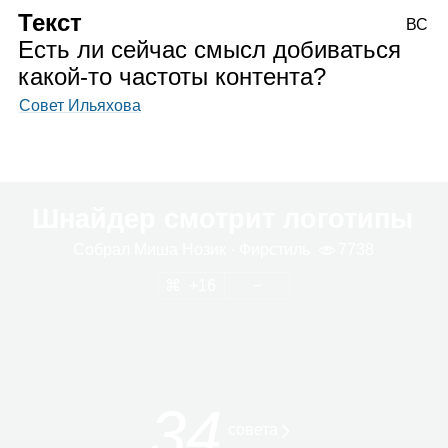
Текст
ВС
Есть ли сейчас смысл добиваться
какой‑то частоты контента?
Совет Ильяхова
Шнайдер смотрит логотипы
Собрал
Миша Нозик
· Фир­стиль
7738
16
34
совета