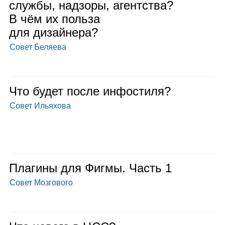
службы, над­зоры, агент­ства?
В чём их польза
для дизай­нера?
Совет Беляева
Что будет после инфо­стиля?
Совет Ильяхова
Пла­гины для Фигмы. Часть 1
Совет Мозгового