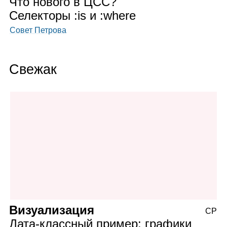
Что нового в ЦСС?
Селек­торы :is и :where
Совет Петрова
Свежак
Визуализация
СР
Дата‑классный пример: графики