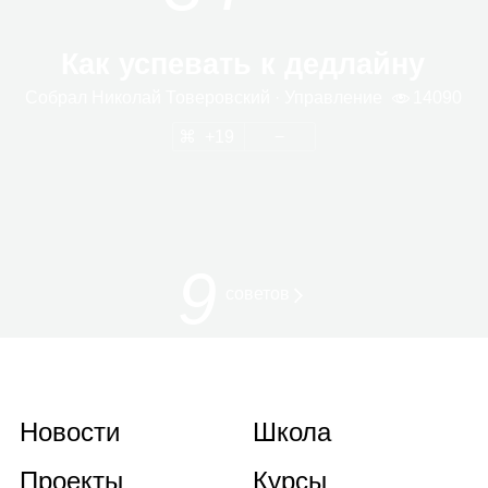
Как успевать к дедлайну
Собрал
Нико­лай Тове­ров­ский
· Управ­ле­ние
14090
19
9
советов
Новости
Школа
Проекты
Курсы