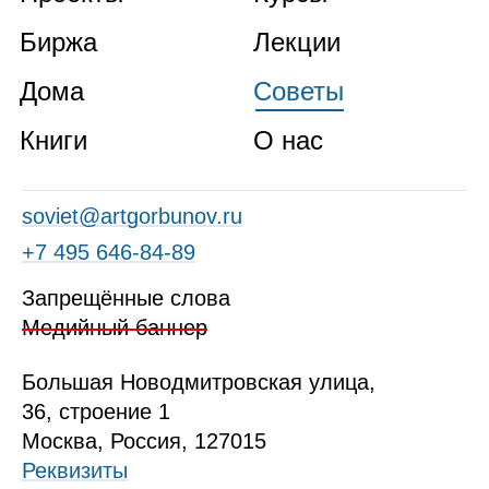
Биржа
Лекции
Дома
Советы
Книги
О нас
soviet@artgorbunov.ru
+7 495 646‑84‑89
Запрещённые слова
Медийный баннер
Б
ольшая
Новодмитровская ул
ица
,
36, стр
оение
1
Москва, Россия, 127015
Реквизиты