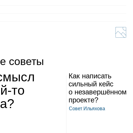
е советы
 смысл
Как напи­сать
силь­ный кейс
ой‑то
о неза­вер­шён­ном
про­екте?
та?
Совет Ильяхова