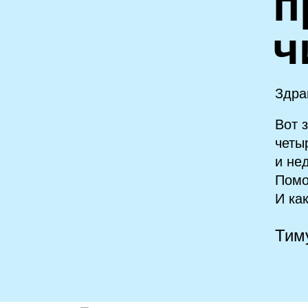
п
ч
Здра
Вот 
четы
и не
Помо
И ка
Тим