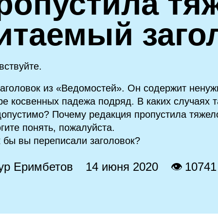
ропустила тя
итаемый заго
вствуйте.
заголовок из «Ведомостей». Он содержит ненуж
ре косвенных падежа подряд. В каких случаях 
допустимо? Почему редакция пропустила тяжел
гите понять, пожалуйста.
к бы вы переписали заголовок?
ур Еримбетов
14 июня 2020
👁 10741