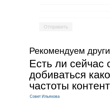
Отправить
Рекомендуем други
Есть ли сей­час
доби­ваться как
частоты кон­тен
Совет Ильяхова