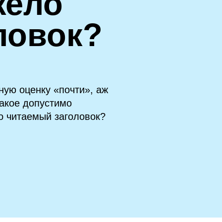
жело
ловок?
ную оценку «почти», аж
такое допустимо
о читаемый заголовок?