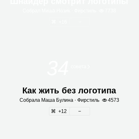
Шнайдер смотрит логотипы
Собрал
Миша Нозик
· Фир­стиль
7738
16
34
совета
Как жить без логотипа
Собрала
Маша Булина
· Фир­стиль
4573
12