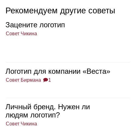
Рекомендуем другие советы
Заце­ните лого­тип
Совет Чикина
Лого­тип для ком­па­нии «Веста»
Совет Бирмана
🗩1
Лич­ный бренд. Нужен ли
людям лого­тип?
Совет Чикина