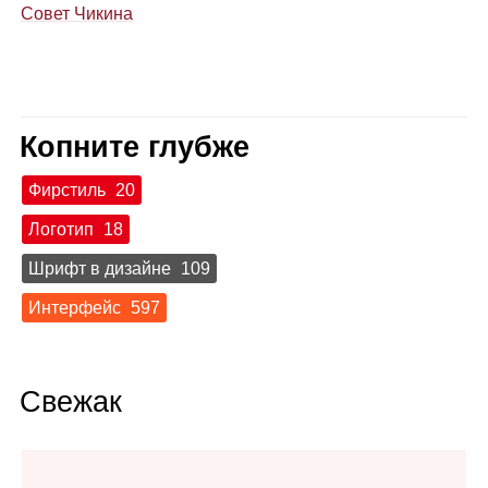
Совет Чикина
Копните глубже
Фирстиль
20
Логотип
18
Шрифт в дизайне
109
Интерфейс
597
Свежак