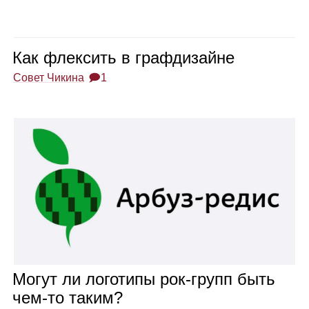
Как флек­сить в граф­ди­зайне
Совет Чикина
🗩1
Могут ли лого­типы рок‑групп быть
чем‑то таким?