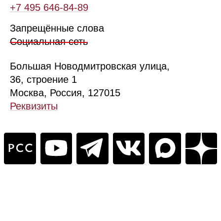
+7 495 646‑84‑89
Запрещённые слова
Социальная сеть
Б
ольшая
Новодмитровская ул
ица
,
36, стр
оение
1
Москва, Россия, 127015
Реквизиты