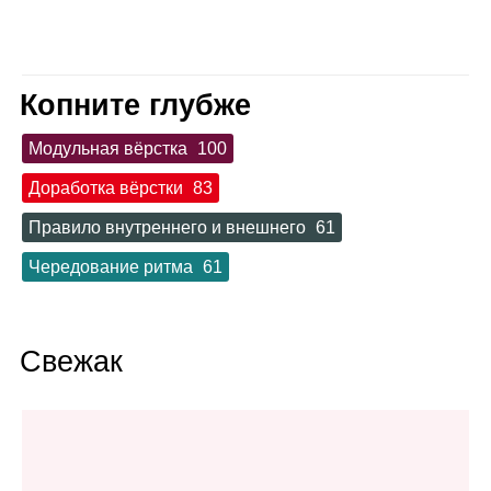
Копните глубже
Модульная вёрстка
100
Доработка вёрстки
83
Правило внутреннего и внешнего
61
Чередование ритма
61
Свежак