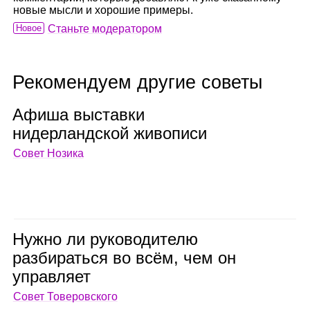
новые мысли и хорошие примеры.
Новое
Станьте модератором
Рекомендуем другие советы
Афиша выставки
нидер­ланд­ской живо­писи
Совет Нозика
Нужно ли руко­во­ди­телю
раз­би­раться во всём, чем он
управ­ляет
Совет Товеровского