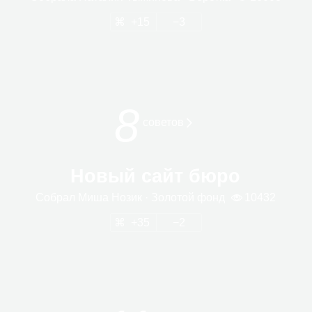
15
3
8
сове­тов
Новый сайт бюро
Собрал
Миша Нозик
· Золо­той фонд
10432
35
2