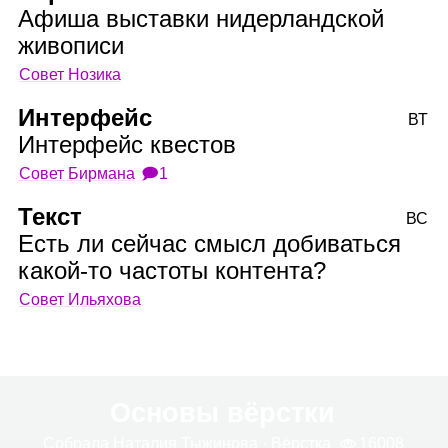
Афиша выставки нидерландской
живописи
Совет Нозика
Интерфейс
ВТ
Интерфейс квестов
Совет Бирмана
🗩1
Текст
ВС
Есть ли сейчас смысл добиваться
какой‑то частоты контента?
Совет Ильяхова
Основы вёрстки
Собрала
Ната­лия Тыжи­нова
· Вёрстка
16008