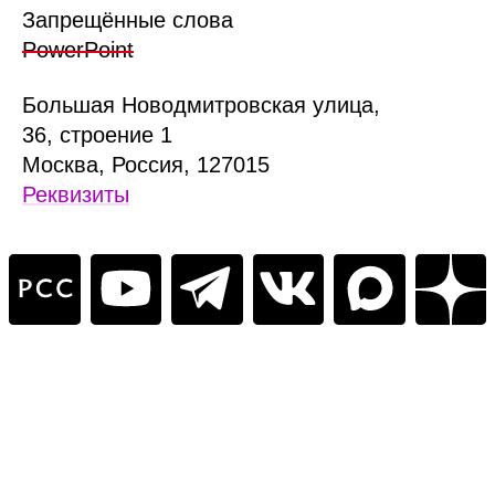
Запрещённые слова
PowerPoint
Б
ольшая
Новодмитровская ул
ица
,
36, стр
оение
1
Москва, Россия, 127015
Реквизиты