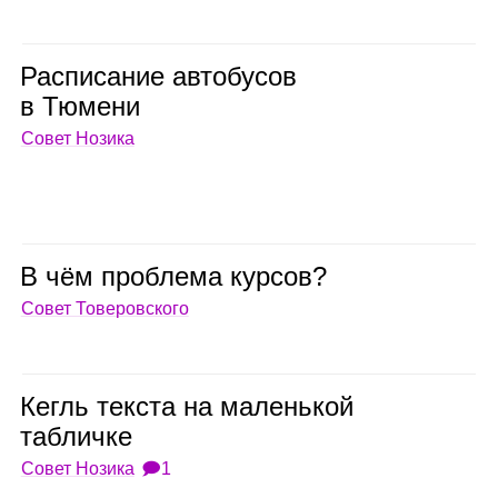
Рас­пи­са­ние авто­бу­сов
в Тюмени
Совет Нозика
В чём про­блема кур­сов?
Совет Товеровского
Кегль тек­ста на малень­кой
таб­личке
Совет Нозика
🗩1