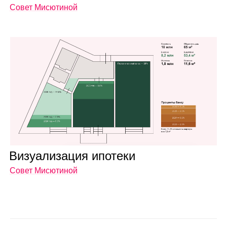
Совет Мисютиной
Визу­а­ли­за­ция ипо­теки
Совет Мисютиной