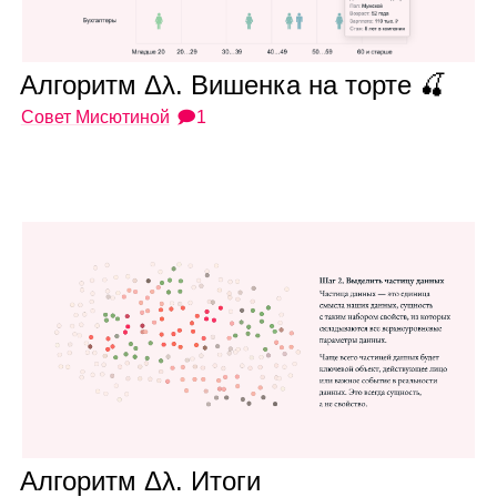
Алго­ритм Δλ. Вишенка на торте 🍒
Совет Мисютиной
🗩1
Алго­ритм Δλ. Итоги