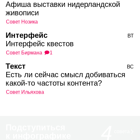
Афиша выставки нидерландской
живописи
Совет Нозика
Интерфейс
ВТ
Интерфейс квестов
Совет Бирмана
🗩1
Текст
ВС
Есть ли сейчас смысл добиваться
какой‑то частоты контента?
Совет Ильяхова
4
Подступиться
совета
к инфографике