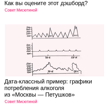
Как вы оце­ните этот дэш­борд?
Совет Мисютиной
Дата‑класс­ный при­мер: гра­фики
потреб­ле­ния алко­голя
из «Москвы — Петуш­ков»
Совет Мисютиной