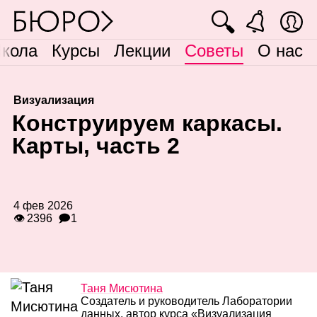
🔍
кола
Курсы
Лекции
Советы
О нас
Визуализация
К
онструируем каркасы.
Карты, часть 2
4 фев 2026
👁 2396
🗩1
Таня Мисютина
Создатель и руководитель Лаборатории
данных, автор курса «Визуализация