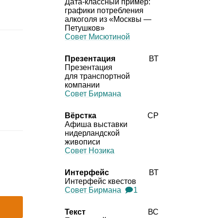
Дата‑классный пример:
графики потребления
алкоголя из «Москвы —
Петушков»
Совет Мисютиной
Презентация
ВТ
Презентация
для транспортной
компании
Совет Бирмана
Вёрстка
СР
Афиша выставки
нидерландской
живописи
Совет Нозика
Интерфейс
ВТ
Интерфейс квестов
Совет Бирмана
🗩1
Текст
ВС