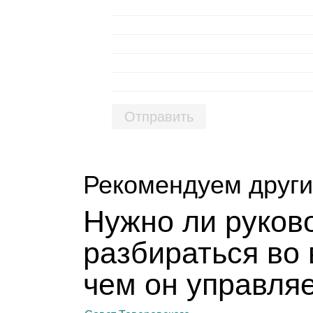
Отправить
Рекомендуем други
Нужно ли руко­во
раз­би­раться во
чем он управ­ля