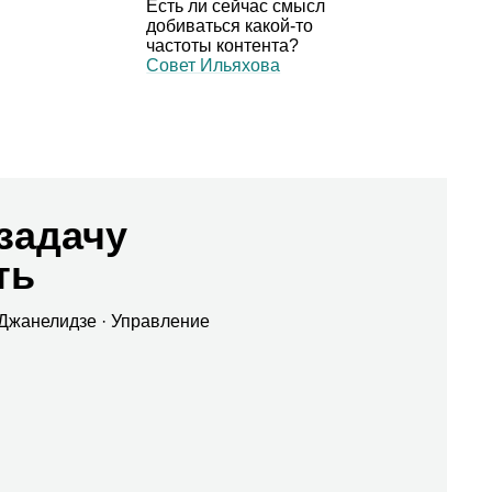
Есть ли сейчас смысл
добиваться какой‑то
частоты контента?
Совет Ильяхова
задачу
ть
Джа­не­лидзе
· Управ­ле­ние