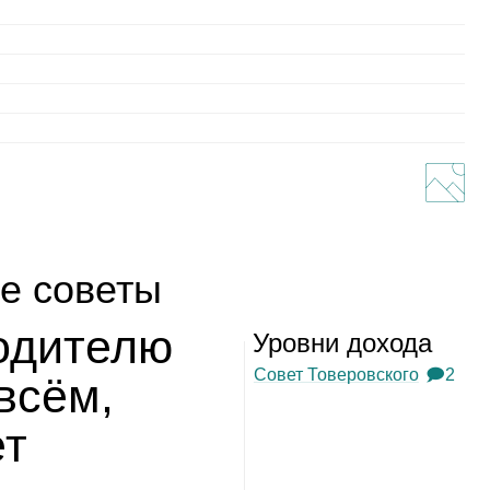
е советы
­ди­телю
Уровни дохода
Совет Товеровского
🗩2
 всём,
ет