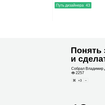
Путь дизайнера
43
Понять 
и сдела
Собрал
Вла­ди­мир 
2257
3