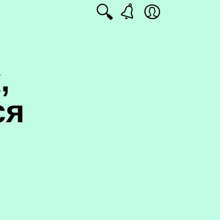
🔍
,
ся