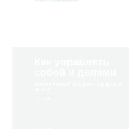
Как управлять
собой и делами
Собрал
Алек­сей Михай­лов
· Управ­ле­ние
8165
15