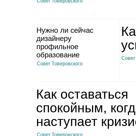
Совет Товеровского
Ка
Нужно ли сей­час
дизай­неру
ус
про­филь­ное
обра­зо­ва­ние
Совет
Совет Товеровского
Как оста­ваться
спо­кой­ным, ког
насту­пает кри­зи
Совет Товеровского