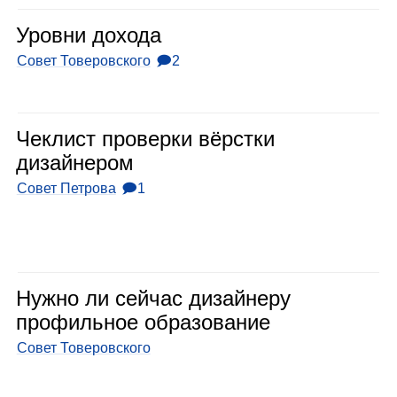
Уровни дохода
Совет Товеровского
🗩2
Чек­лист про­верки вёрстки
дизай­не­ром
Совет Петрова
🗩1
Нужно ли сей­час дизай­неру
про­филь­ное обра­зо­ва­ние
Совет Товеровского