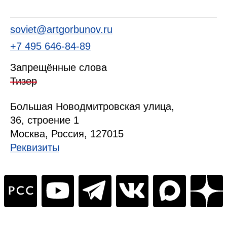
soviet@artgorbunov.ru
+7 495 646‑84‑89
Запрещённые слова
Тизер
Б
ольшая
Новодмитровская ул
ица
,
36, стр
оение
1
Москва, Россия, 127015
Реквизиты