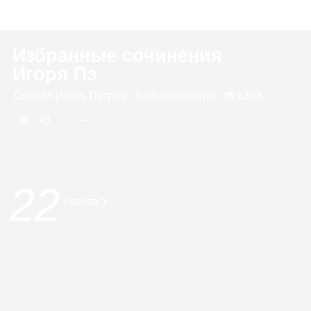
Избранные сочинения
Игоря Пэ
Собрал
Игорь Пет­ров
· Веб‑раз­ра­ботка
1303
3
22
совета