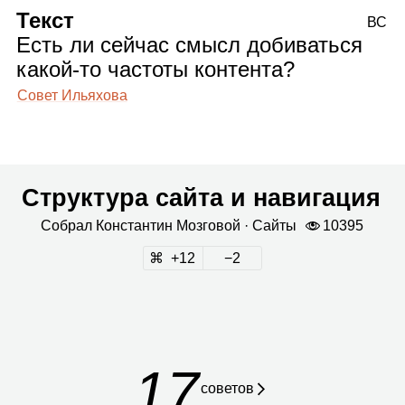
Текст
ВС
Есть ли сейчас смысл добиваться
какой‑то частоты контента?
Совет Ильяхова
Структура сайта и навигация
Собрал
Кон­стан­тин Моз­го­вой
· Сайты
10395
12
2
17
сове­тов