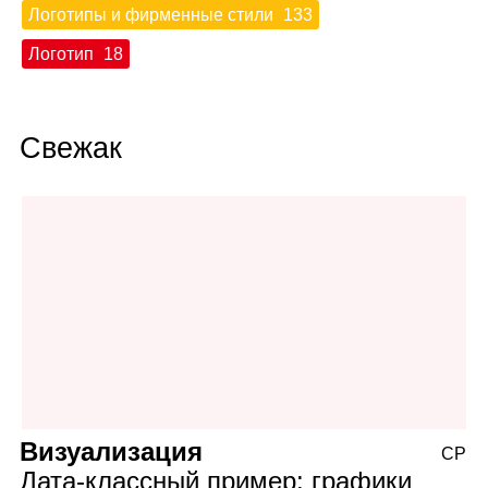
Логотипы и фирменные стили
133
Логотип
18
Свежак
Визуализация
СР
Дата‑классный пример: графики