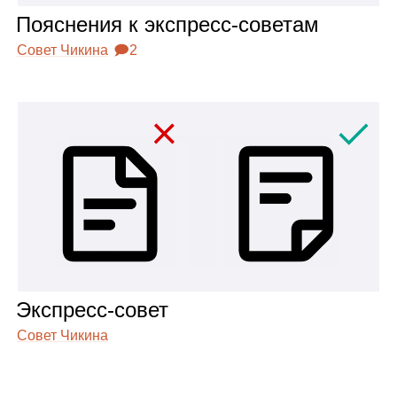
Пояс­не­ния к экс­пресс‑сове­там
Совет Чикина
🗩2
Экс­пресс‑совет
Совет Чикина