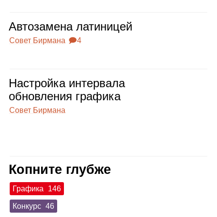
Авто­за­мена лати­ни­цей
Совет Бирмана
🗩4
Настройка интер­вала
обнов­ле­ния гра­фика
Совет Бирмана
Копните глубже
Графика
146
Конкурс
46