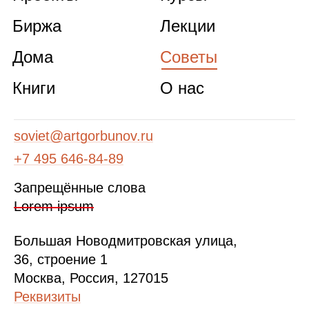
Биржа
Лекции
Дома
Советы
Книги
О нас
soviet@artgorbunov.ru
+7 495 646‑84‑89
Запрещённые слова
Lorem ipsum
Б
ольшая
Новодмитровская ул
ица
,
36, стр
оение
1
Москва, Россия, 127015
Реквизиты