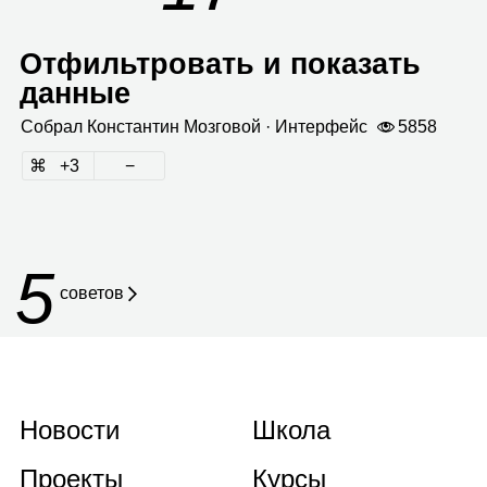
Отфильтровать и показать
данные
Собрал
Кон­стан­тин Моз­го­вой
· Интер­фейс
5858
3
5
советов
Новости
Школа
Проекты
Курсы