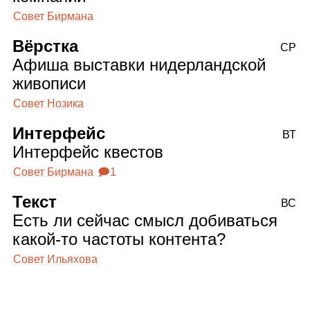
Совет Бирмана
Вёрстка
СР
Афиша выставки нидерландской
живописи
Совет Нозика
Интерфейс
ВТ
Интерфейс квестов
Совет Бирмана
🗩1
Текст
ВС
Есть ли сейчас смысл добиваться
какой‑то частоты контента?
Совет Ильяхова