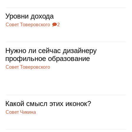
Уровни дохода
Совет Товеровского
🗩2
Нужно ли сей­час дизай­неру
про­филь­ное обра­зо­ва­ние
Совет Товеровского
Какой смысл этих ико­нок?
Совет Чикина