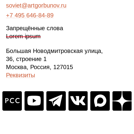
soviet@artgorbunov.ru
+7 495 646‑84‑89
Запрещённые слова
Lorem ipsum
Б
ольшая
Новодмитровская ул
ица
,
36, стр
оение
1
Москва, Россия, 127015
Реквизиты