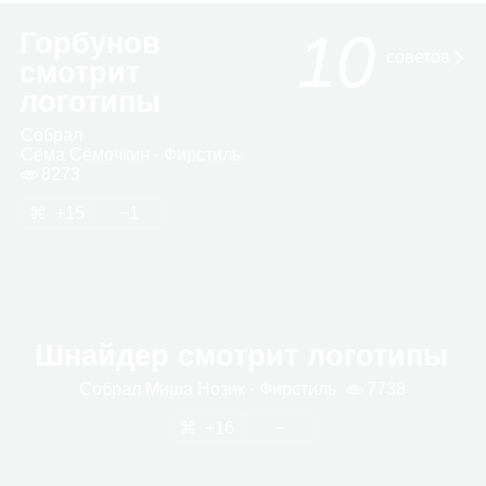
10
Горбунов
сове­тов
смотрит
логотипы
Собрал
Сёма Сёмоч­кин
· Фир­стиль
8273
15
1
Шнайдер смотрит логотипы
Собрал
Миша Нозик
· Фир­стиль
7738
16