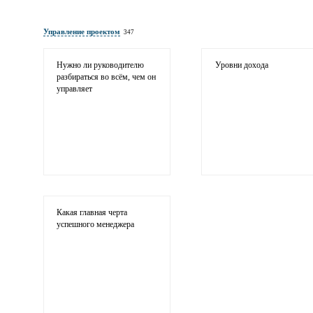
Имя и фамилия
обязательны полностью для публикации 
Управление проектом
347
Электронная почта
адрес не будет опубликован
Нужно ли руководителю
Уровни дохода
разбираться во всём, чем он
управляет
Ваши соображения
Какая главная черта
успешного менеджера
Иллюстрация