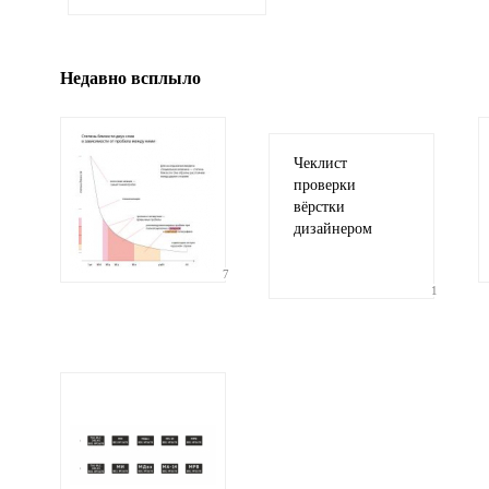
гиф или джипег шириной не более 700 пи
Недавно всплыло
Чеклист
проверки
вёрстки
дизайнером
7
1