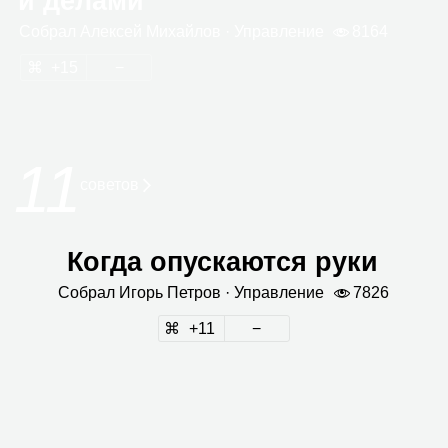
и делами
Собрал
Алек­сей Михай­лов
· Управ­ле­ние
8164
15
11
сове­тов
Когда опускаются руки
Собрал
Игорь Пет­ров
· Управ­ле­ние
7826
11