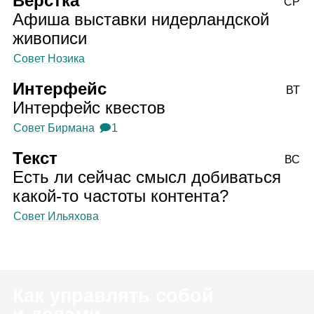
Вёрстка
СР
Афиша выставки нидерландской
живописи
Совет Нозика
Интерфейс
ВТ
Интерфейс квестов
Совет Бирмана
🗩1
Текст
ВС
Есть ли сейчас смысл добиваться
какой‑то частоты контента?
Совет Ильяхова
Как управлять собой