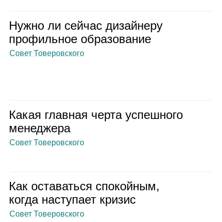
Нужно ли сей­час дизай­неру
про­филь­ное обра­зо­ва­ние
Совет Товеровского
Какая глав­ная черта успеш­ного
мене­джера
Совет Товеровского
Как оста­ваться спо­кой­ным,
когда насту­пает кри­зис
Совет Товеровского