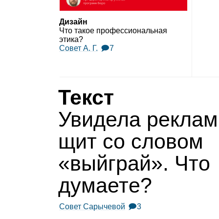
Дизайн
Что такое про­фес­си­о­наль­ная
этика?
Совет А. Г.
🗩7
Текст
Уви­дела реклам
щит со сло­вом
«вый­г­рай». Что
дума­ете?
Совет Сарычевой
🗩3