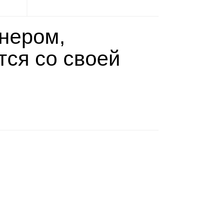
не­ром,
ется со своей