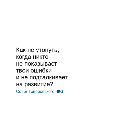
Как не уто­нуть,
когда никто
не пока­зы­вает
твои ошибки
и не под­тал­ки­вает
на раз­ви­тие?
Совет Товеровского
🗩3