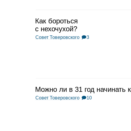
Как бороться
с нехо­чу­хой?
Совет Товеровского
🗩3
Можно ли в 31 год начи­нать 
Совет Товеровского
🗩10