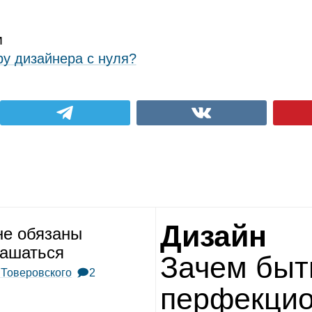
м
ру дизайнера с нуля?
Дизайн
е обя­заны
а­шаться
Зачем быт
 Товеровского
🗩2
пер­фек­ци­