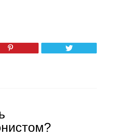
ь
о­ни­стом?