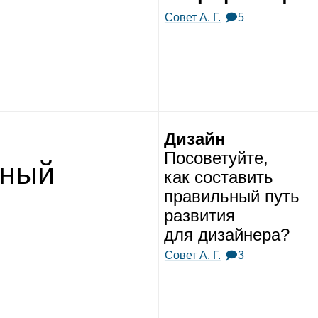
Совет А. Г.
🗩5
Дизайн
Посо­ве­туйте,
­ный
как соста­вить
пра­виль­ный путь
раз­ви­тия
для дизай­нера?
Совет А. Г.
🗩3