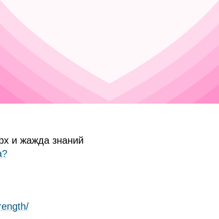
рх и жажда знаний
а?
rength/