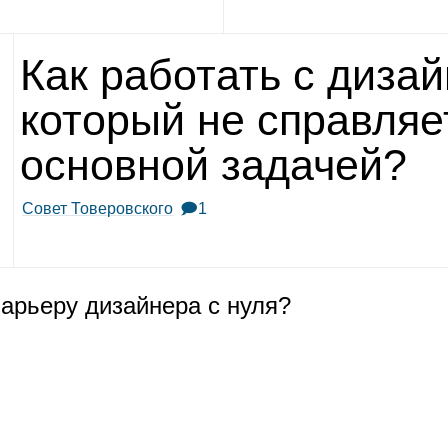
Как рабо­тать с дизай­
кото­рый не справ­ля­
основ­ной зада­чей?
Совет Товеровского
🗩1
карьеру дизай­нера с нуля?