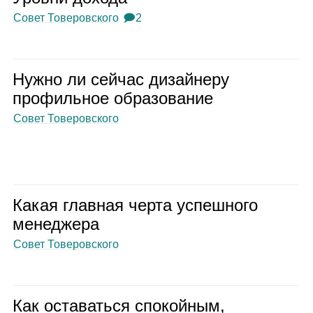
Совет Товеровского
🗩2
Нужно ли сей­час дизай­неру
про­филь­ное обра­зо­ва­ние
Совет Товеровского
Какая глав­ная черта успеш­ного
мене­джера
Совет Товеровского
Как оста­ваться спо­кой­ным,