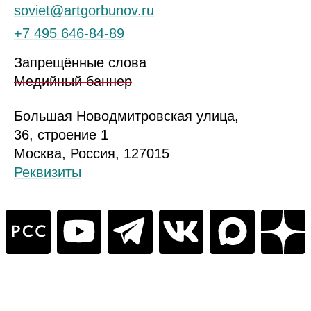
soviet@artgorbunov.ru
+7 495 646‑84‑89
Запрещённые слова
Медийный баннер
Б
ольшая
Новодмитровская ул
ица
,
36, стр
оение
1
Москва, Россия, 127015
Реквизиты