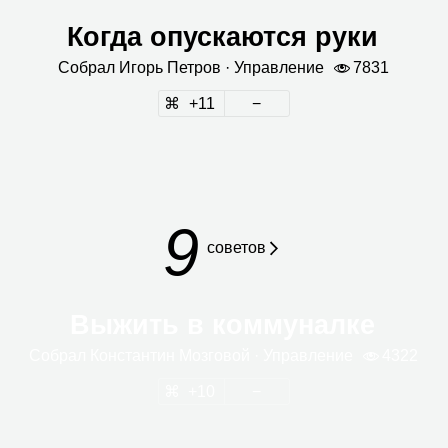
Когда опускаются руки
Собрал
Игорь Пет­ров
· Управ­ле­ние
7831
11
9
сове­тов
Выжить в коммуналке
Собрал
Кон­стан­тин Моз­го­вой
· Управ­ле­ние
4322
10