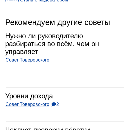
Рекомендуем другие советы
Нужно ли руко­во­ди­телю
раз­би­раться во всём, чем он
управ­ляет
Совет Товеровского
Уровни дохода
Совет Товеровского
🗩2
Чек­лист про­верки вёрстки