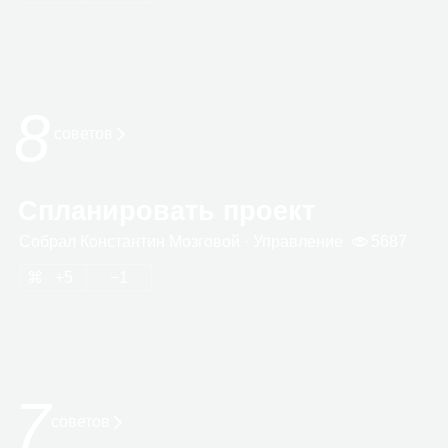
8
сове­тов
Спланировать проект
Собрал
Кон­стан­тин Моз­го­вой
· Управ­ле­ние
5687
5
1
7
советов