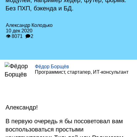
модулей, например хедер, футер, форма.
Без
ПХП
, бэкенда и
БД
.
Александр Колодько
10 дек 2020
👁 8071
🗩2
Фёдор Борщёв
Программист, стартапер,
ИТ
‑консультант
Александр!
В первую очередь я бы посоветовал вам
воспользоваться простыми