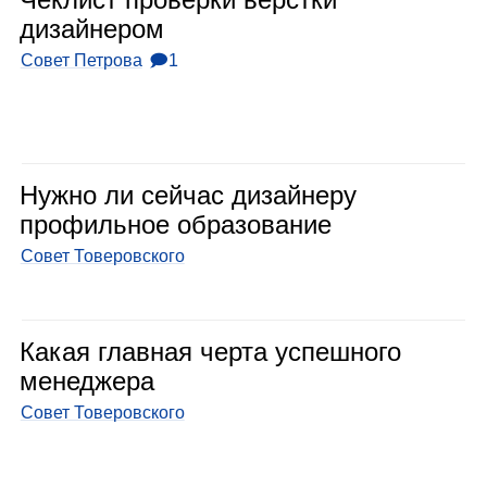
дизай­не­ром
Совет Петрова
🗩1
Нужно ли сей­час дизай­неру
про­филь­ное обра­зо­ва­ние
Совет Товеровского
Какая глав­ная черта успеш­ного
мене­джера
Совет Товеровского