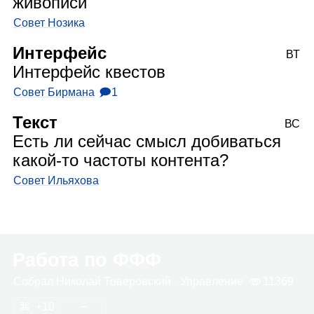
живописи
Совет Нозика
Интерфейс
ВТ
Интерфейс квестов
Совет Бирмана
🗩1
Текст
ВС
Есть ли сейчас смысл добиваться
какой‑то частоты контента?
Совет Ильяхова
Работа по ФФФ
Собрал
Нико­лай Тове­ров­ский
· Управ­ле­ние
11369
10