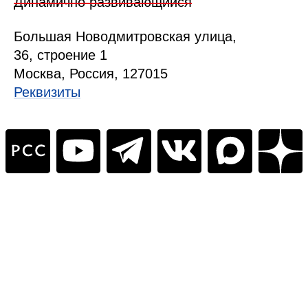
Динамично развивающийся
Б
ольшая
Новодмитровская ул
ица
,
36, стр
оение
1
Москва, Россия, 127015
Реквизиты