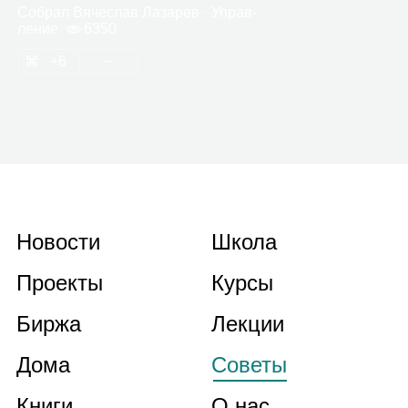
Собрал
Вяче­слав Лаза­рев
· Управ­
ле­ние
6350
6
Новости
Школа
Проекты
Курсы
Биржа
Лекции
Дома
Советы
Книги
О нас