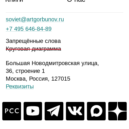
soviet@artgorbunov.ru
+7 495 646‑84‑89
Запрещённые слова
Круговая диаграмма
Б
ольшая
Новодмитровская ул
ица
,
36, стр
оение
1
Москва, Россия, 127015
Реквизиты