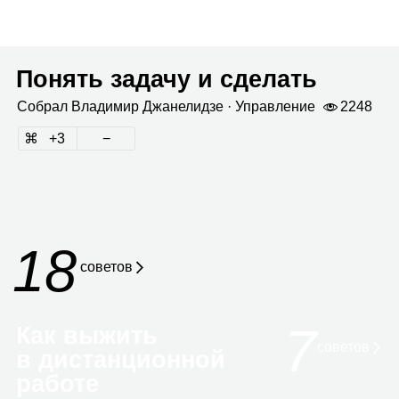
Понять задачу и сделать
Собрал
Вла­ди­мир Джа­не­лидзе
· Управ­ле­ние
2248
3
18
сове­тов
7
Как выжить
советов
в дистанционной
работе