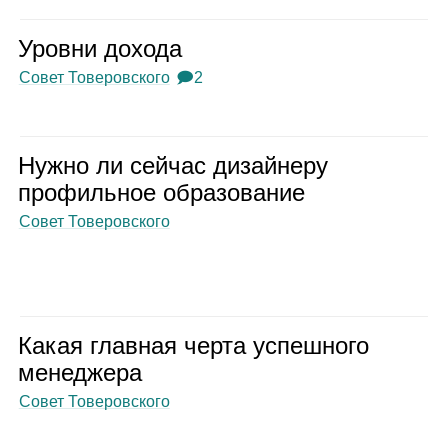
Уровни дохода
Совет Товеровского
🗩2
Нужно ли сей­час дизай­неру
про­филь­ное обра­зо­ва­ние
Совет Товеровского
Какая глав­ная черта успеш­ного
мене­джера
Совет Товеровского