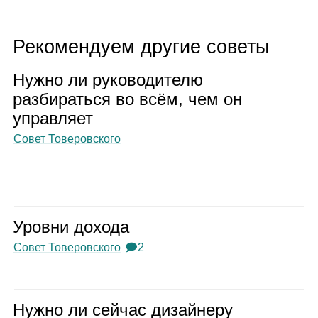
Рекомендуем другие советы
Нужно ли руко­во­ди­телю
раз­би­раться во всём, чем он
управ­ляет
Совет Товеровского
Уровни дохода
Совет Товеровского
🗩2
Нужно ли сей­час дизай­неру