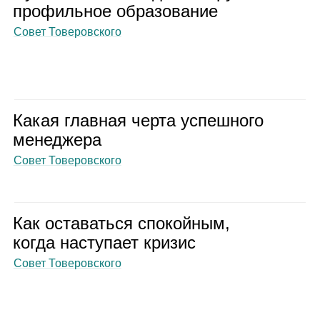
про­филь­ное обра­зо­ва­ние
Совет Товеровского
Какая глав­ная черта успеш­ного
мене­джера
Совет Товеровского
Как оста­ваться спо­кой­ным,
когда насту­пает кри­зис
Совет Товеровского