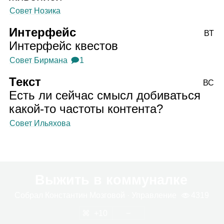
Совет Нозика
Интерфейс
ВТ
Интерфейс квестов
Совет Бирмана
🗩1
Текст
ВС
Есть ли сейчас смысл добиваться
какой‑то частоты контента?
Совет Ильяхова
Выжить в коммуналке
Собрал
Кон­стан­тин Моз­го­вой
· Управ­ле­ние
4319
10