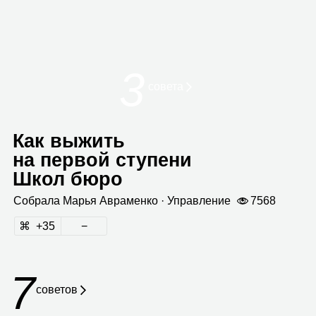
3
совета
Как выжить
на первой ступени
Школ бюро
Собрала
Марья Авра­менко
· Управ­ле­ние
7568
35
7
советов