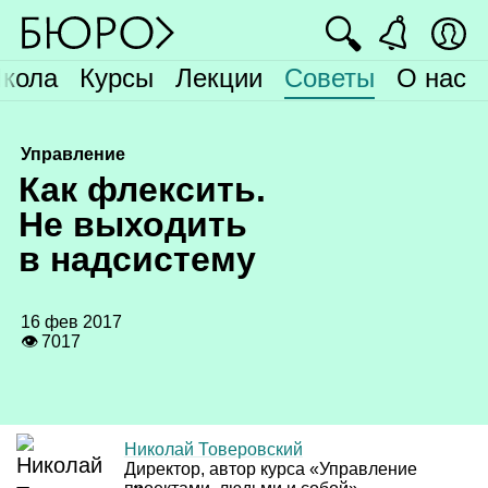
🔍
кола
Курсы
Лекции
Советы
О нас
Управление
К
ак флексить.
Не выходить
в надсистему
16 фев 2017
👁 7017
Николай Товеровский
Директор, автор курса «Управление