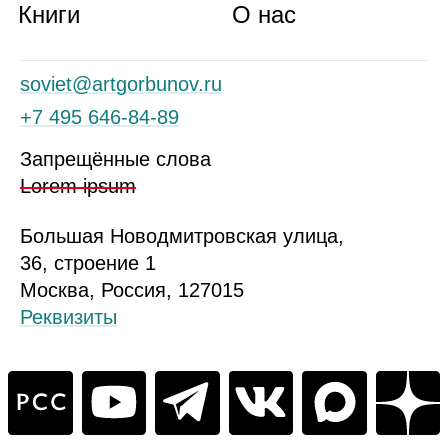
Книги
О нас
soviet@artgorbunov.ru
+7 495 646‑84‑89
Запрещённые слова
Lorem ipsum
Б
ольшая
Новодмитровская ул
ица
,
36, стр
оение
1
Москва, Россия, 127015
Реквизиты