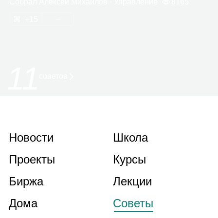
Собрал
Алек­сей Михай­лов
· Управ­ле­ние
8165
15
11
советов
Новости
Школа
Проекты
Курсы
Биржа
Лекции
Дома
Советы