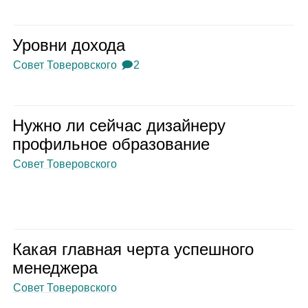
Уровни дохода
Совет Товеровского
🗩2
Нужно ли сей­час дизай­неру
про­филь­ное обра­зо­ва­ние
Совет Товеровского
Какая глав­ная черта успеш­ного
мене­джера
Совет Товеровского