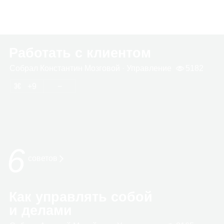
Работать с клиентом
Собрал
Кон­стан­тин Моз­го­вой
· Управ­ле­ние
5182
9
6
сове­тов
Как управлять собой
и делами