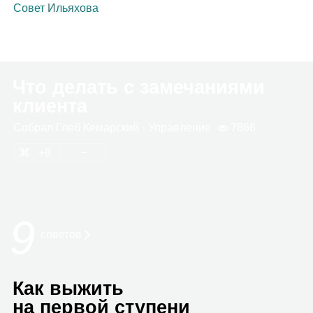
Совет Ильяхова
Что делать с замечаниями
клиента
Собрал
Глеб Кемар­ский
· Управ­ле­ние
7866
8
9
сове­тов
Как выжить
на первой ступени