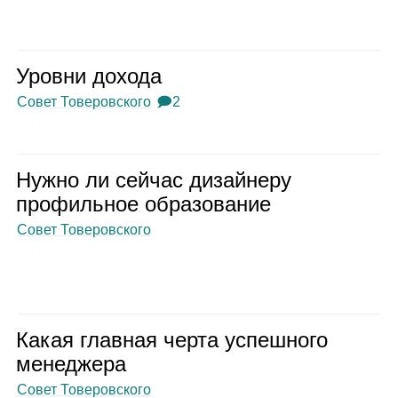
Уровни дохода
Совет Товеровского
🗩2
Нужно ли сей­час дизай­неру
про­филь­ное обра­зо­ва­ние
Совет Товеровского
Какая глав­ная черта успеш­ного
мене­джера
Совет Товеровского