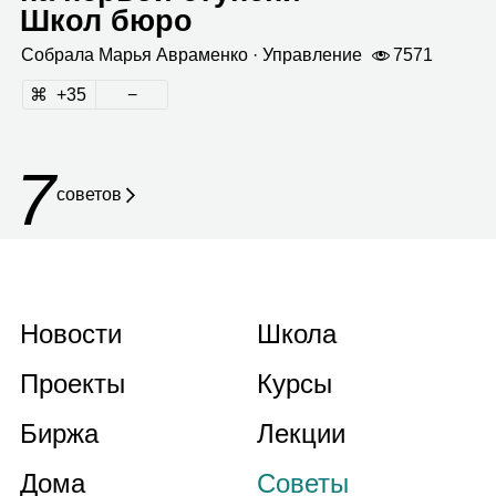
Школ бюро
Собрала
Марья Авра­менко
· Управ­ле­ние
7571
35
7
советов
Новости
Школа
Проекты
Курсы
Биржа
Лекции
Дома
Советы