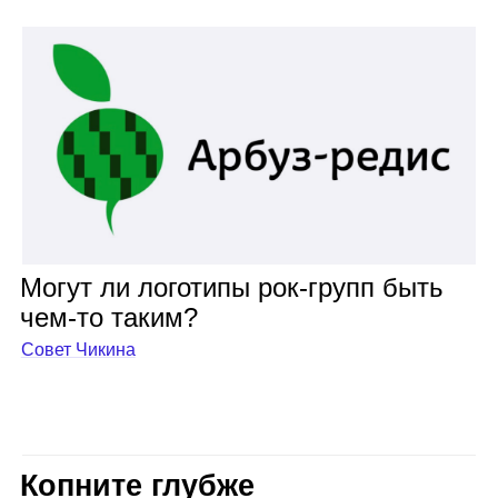
Могут ли лого­типы рок‑групп быть
чем‑то таким?
Совет Чикина
Копните глубже