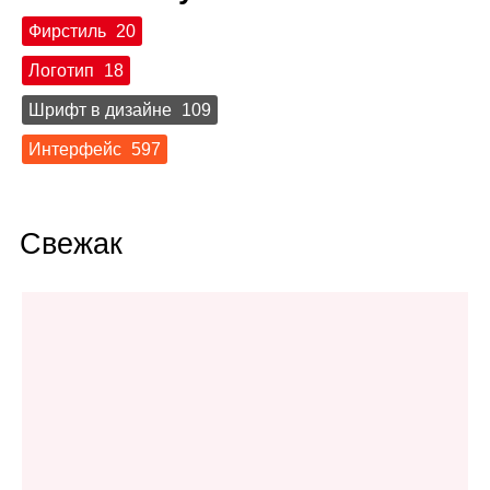
Фирстиль
20
Логотип
18
Шрифт в дизайне
109
Интерфейс
597
Свежак