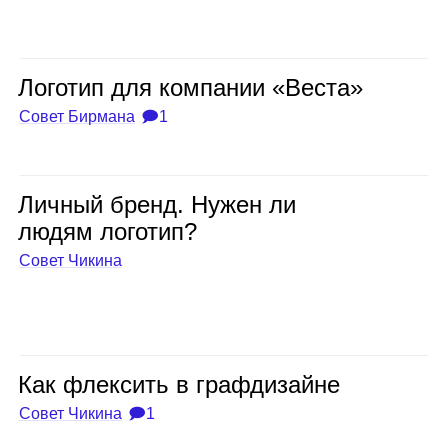
Лого­тип для ком­па­нии «Веста»
Совет Бирмана
🗩1
Лич­ный бренд. Нужен ли
людям лого­тип?
Совет Чикина
Как флек­сить в граф­ди­зайне
Совет Чикина
🗩1