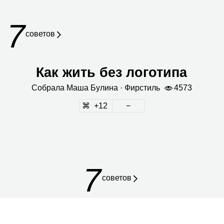
7
сове­тов
Как жить без логотипа
Собрала
Маша Булина
· Фир­стиль
4573
12
7
советов