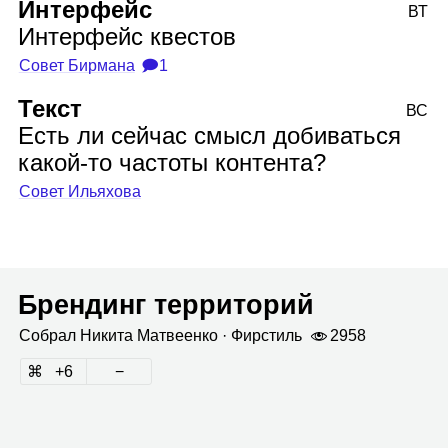
Интерфейс
ВТ
Интерфейс квестов
Совет Бирмана
🗩1
Текст
ВС
Есть ли сейчас смысл добиваться
какой‑то частоты контента?
Совет Ильяхова
Брендинг территорий
Собрал
Никита Мат­ве­енко
· Фир­стиль
2958
6