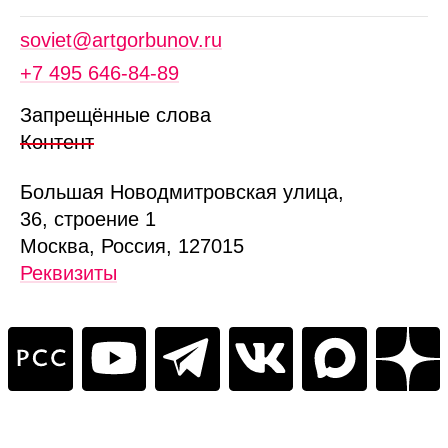
soviet@artgorbunov.ru
+7 495 646‑84‑89
Запрещённые слова
Контент
Б
ольшая
Новодмитровская ул
ица
,
36, стр
оение
1
Москва, Россия, 127015
Реквизиты