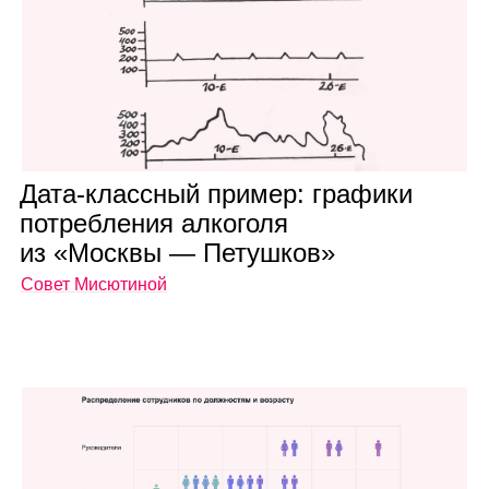
Дата‑класс­ный при­мер: гра­фики
потреб­ле­ния алко­голя
из «Москвы — Петуш­ков»
Совет Мисютиной