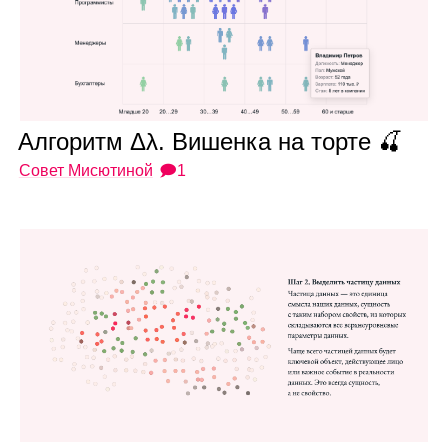
Алго­ритм Δλ. Вишенка на торте 🍒
Совет Мисютиной
🗩1