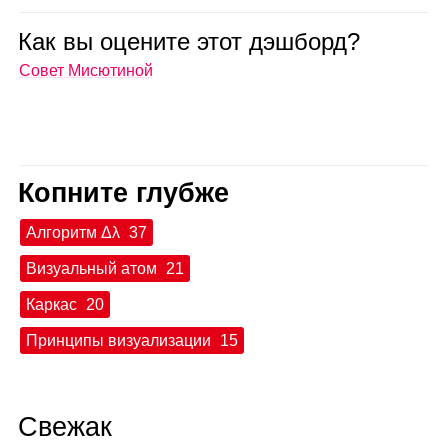
Как вы оце­ните этот дэш­борд?
Совет Мисютиной
Копните глубже
Алгоритм Δλ
37
Визуальный атом
21
Каркас
20
Принципы визуализации
15
Свежак