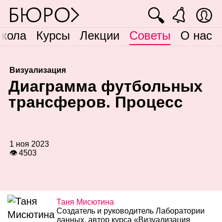
🔍
кола
Курсы
Лекции
Советы
О нас
Визуализация
Д
иаграмма футбольных
трансферов. Процесс
1 ноя 2023
👁 4503
Таня Мисютина
Создатель и руководитель Лаборатории
данных, автор курса «Визуализация