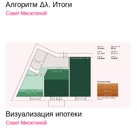
Алго­ритм Δλ. Итоги
Совет Мисютиной
Визу­а­ли­за­ция ипо­теки
Совет Мисютиной