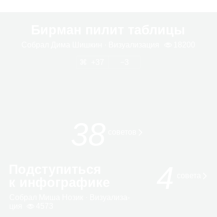
Бирман пилит таблицы
Собрал
Дима Шиш­кин
· Визу­а­ли­за­ция
18200
37
3
38
сове­тов
4
Подступиться
совета
к инфографике
Собрал
Миша Нозик
· Визу­а­ли­за­
ция
4573