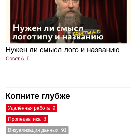
Нужен ли смысл лого и назва­нию
Совет А. Г.
Копните глубже
Удалённая работа
9
Пропедевтика
8
Визуализация данных
91