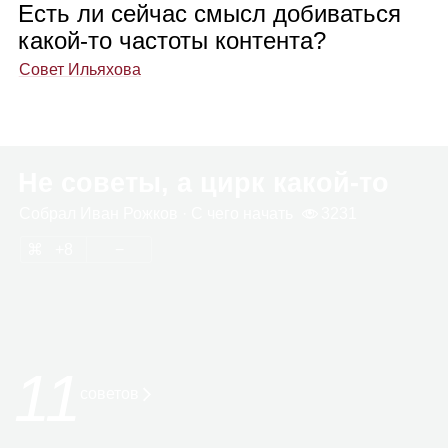
Есть ли сейчас смысл добиваться
какой‑то частоты контента?
Совет Ильяхова
Не советы, а цирк какой‑то
Собрал
Иван Рож­ков
· С чего начать
3231
8
11
сове­тов