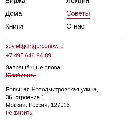
Биржа
Лекции
Дома
Советы
Книги
О нас
soviet@artgorbunov.ru
+7 495 646‑84‑89
Запрещённые слова
Юзабилити
Б
ольшая
Новодмитровская ул
ица
,
36, стр
оение
1
Москва, Россия, 127015
Реквизиты