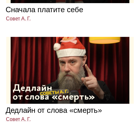
Сна­чала пла­тите себе
Совет А. Г.
Дед­лайн от слова «смерть»
Совет А. Г.