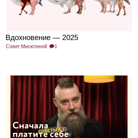
Вдох­но­ве­ние — 2025
Совет Мисютиной
🗩1