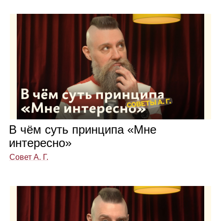
В чём суть прин­ципа «Мне
инте­ресно»
Совет А. Г.