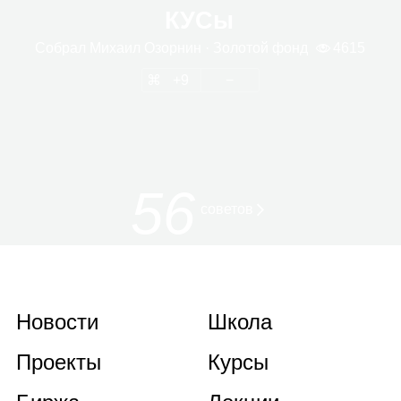
КУСы
Собрал
Михаил Озор­нин
· Золо­той фонд
4615
9
56
советов
Новости
Школа
Проекты
Курсы