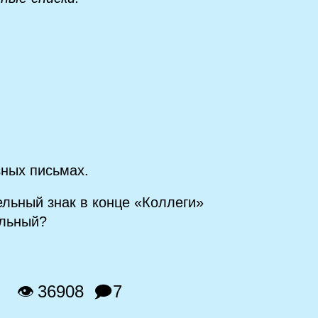
зных письмах.
ельный знак в конце «Коллеги»
ильный?
👁 36908
🗩7