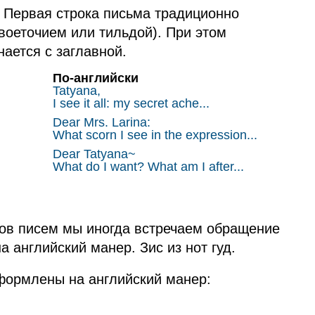
 Первая строка письма традиционно
воеточием или тильдой). При этом
ается с заглавной.
По‑английски
Tatyana,
I see it all: my secret ache...
Dear Mrs. Larina:
What scorn I see in the expression...
Dear Tatyana~
What do I want? What am I after...
ов писем мы иногда встречаем обращение
а английский манер. Зис из нот гуд.
формлены на английский манер: