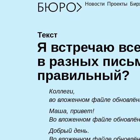
Новости
Проекты
Бир
Текст
Я
встречаю все
в разных письм
правильный?
Коллеги,
во вложенном файле обновлён
Маша, привет!
Во вложенном файле обновлён
Добрый день.
Во вложенном файле обновлён