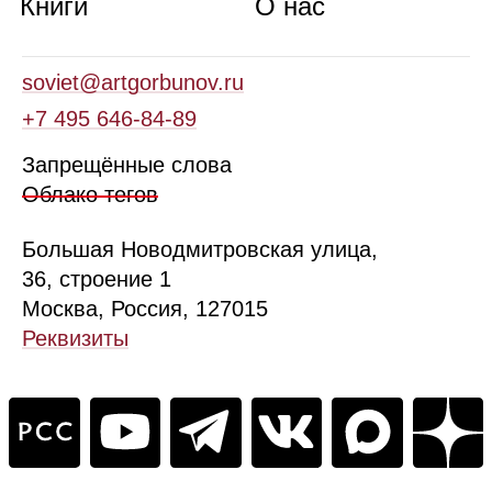
Книги
О нас
soviet@artgorbunov.ru
+7 495 646‑84‑89
Запрещённые слова
Облако тегов
Б
ольшая
Новодмитровская ул
ица
,
36, стр
оение
1
Москва, Россия, 127015
Реквизиты