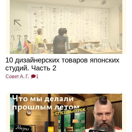
10 дизай­нер­ских това­ров япон­ских
сту­дий. Часть 2
Совет А. Г.
🗩1