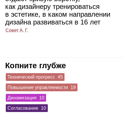
как дизай­неру тре­ни­ро­ваться
в эсте­тике, в каком направ­ле­нии
дизайна раз­ви­ваться в 16 лет
Совет А. Г.
Копните глубже
Технический прогресс
45
Повышение управляемости
19
Динамизация
10
Согласование
10