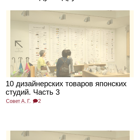
10 дизай­нер­ских това­ров япон­ских
сту­дий. Часть 3
Совет А. Г.
🗩2