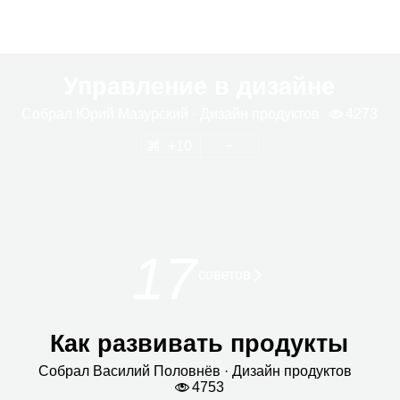
Управление в дизайне
Собрал
Юрий Мазур­ский
· Дизайн про­дук­тов
4273
10
17
сове­тов
Как развивать продукты
Собрал
Васи­лий Полов­нёв
· Дизайн про­дук­тов
4753