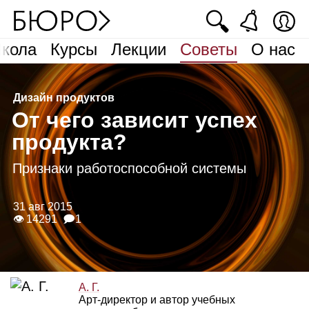
🔍
кола
Курсы
Лекции
Советы
О нас
Дизайн продуктов
О
т чего зависит успех
продукта?
Признаки работоспособной системы
31 авг 2015
👁 14291
🗩1
А. Г.
Арт‑директор и автор учебных