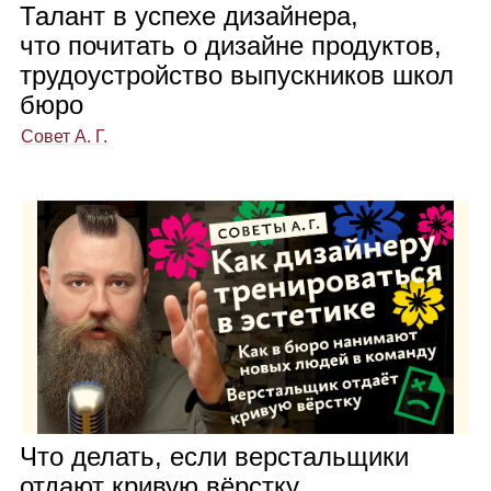
Талант в успехе дизай­нера,
что почи­тать о дизайне про­дук­тов,
тру­до­устрой­ство выпуск­ни­ков школ
бюро
Совет А. Г.
Что делать, если вер­сталь­щики
отдают кри­вую вёрстку,