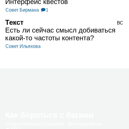
Интерфейс квестов
Совет Бирмана
🗩1
Текст
ВС
Есть ли сейчас смысл добиваться
какой‑то частоты контента?
Совет Ильяхова
Как бороться с багами
Собрал
Васи­лий Полов­нёв
· Веб‑раз­ра­ботка