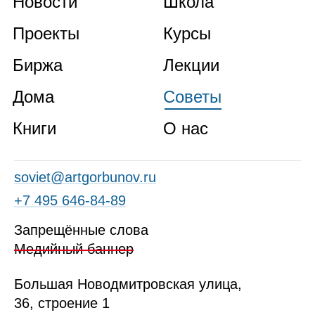
Новости
Школа
Проекты
Курсы
Биржа
Лекции
Дома
Советы
Книги
О нас
soviet@artgorbunov.ru
+7 495 646‑84‑89
Запрещённые слова
Медийный баннер
Б
ольшая
Новодмитровская ул
ица
,
36, стр
оение
1