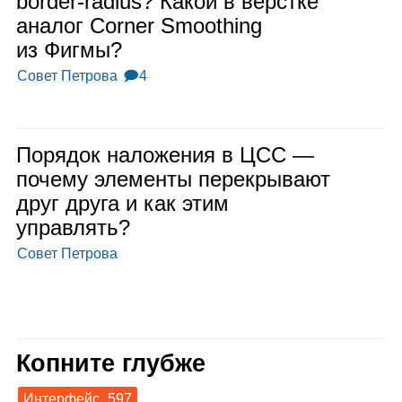
border‑radius? Какой в вёрстке
ана­лог Corner Smoothing
из Фигмы?
Совет Петрова
🗩4
Поря­док нало­же­ния в ЦСС —
почему эле­менты пере­кры­вают
друг друга и как этим
управ­лять?
Совет Петрова
Копните глубже
Интерфейс
597