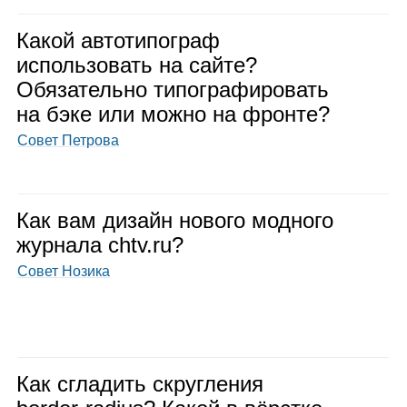
Какой авто­ти­по­граф
исполь­зо­вать на сайте?
Обя­за­тельно типо­гра­фи­ро­вать
на бэке или можно на фронте?
Совет Петрова
Как вам дизайн нового мод­ного
жур­нала chtv.ru?
Совет Нозика
Как сгла­дить скруг­ле­ния