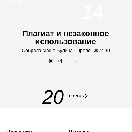
6551
14
12
сове­тов
Плагиат и незаконное
использование
Собрала
Маша Булина
· Право
4530
4
20
советов