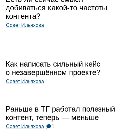
доби­ваться какой‑то частоты
кон­тента?
Совет Ильяхова
Как напи­сать силь­ный кейс
о неза­вер­шён­ном про­екте?
Совет Ильяхова
Раньше в ТГ рабо­тал полез­ный
кон­тент, теперь — меньше
Совет Ильяхова
🗩1