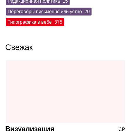
Редакционная политика
15
Переговоры письменно или устно
20
Типографика в вебе
375
Свежак
Визуализация
СР