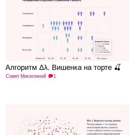
Алго­ритм Δλ. Вишенка на торте 🍒
Совет Мисютиной
🗩1