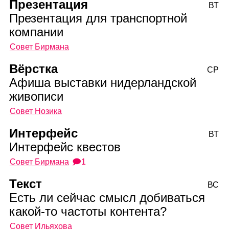
Презентация
ВТ
Презентация для транспортной
компании
Совет Бирмана
Вёрстка
СР
Афиша выставки нидерландской
живописи
Совет Нозика
Интерфейс
ВТ
Интерфейс квестов
Совет Бирмана
🗩1
Текст
ВС
Есть ли сейчас смысл добиваться
какой‑то частоты контента?
Совет Ильяхова