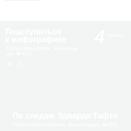
4
Подступиться
совета
к инфографике
Собрал
Миша Нозик
· Визу­а­ли­за­
ция
4573
5
По следам Эдварда Тафти
Собрал
Юрий Коб­ря­нов
· Визу­а­ли­за­ция
5597