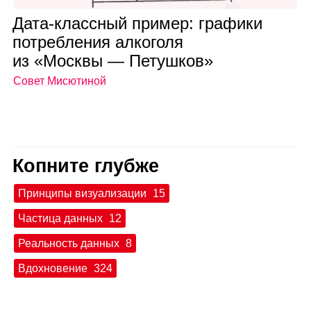
Дата‑класс­ный при­мер: гра­фики
потреб­ле­ния алко­голя
из «Москвы — Петуш­ков»
Совет Мисютиной
Копните глубже
Принципы визуализации
15
Частица данных
12
Реальность данных
8
Вдохновение
324