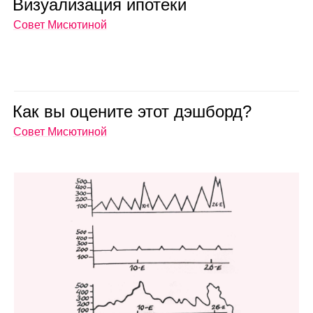
Визу­а­ли­за­ция ипо­теки
Совет Мисютиной
Как вы оце­ните этот дэш­борд?
Совет Мисютиной