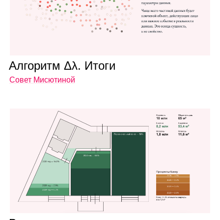
Алго­ритм Δλ. Итоги
Совет Мисютиной