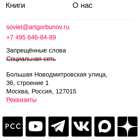
Книги
О нас
soviet@artgorbunov.ru
+7 495 646‑84‑89
Запрещённые слова
Социальная сеть
Б
ольшая
Новодмитровская ул
ица
,
36, стр
оение
1
Москва, Россия, 127015
Реквизиты