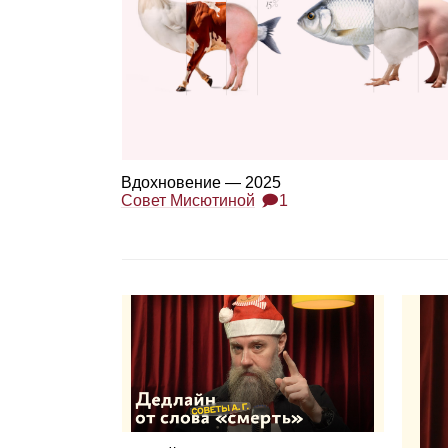
Вдох­но­ве­ние — 2025
Совет Мисютиной
🗩1