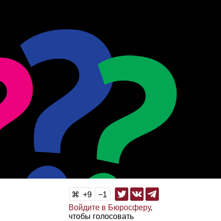
9
1
Войдите в Бюросферу
,
чтобы голосовать