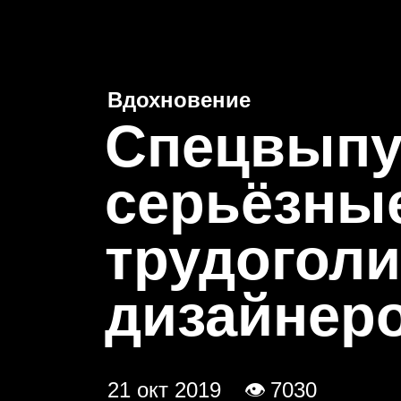
Новости
Проекты
Бир
Вдохновение
С
пецвыпус
серьёзные
трудоголи
дизайнеро
21 окт 2019
👁 7030