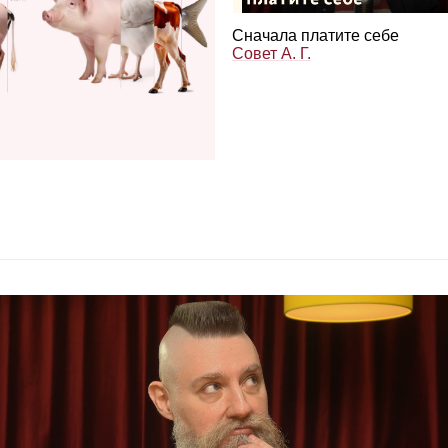
Сна­чала пла­тите себе
Совет А. Г.