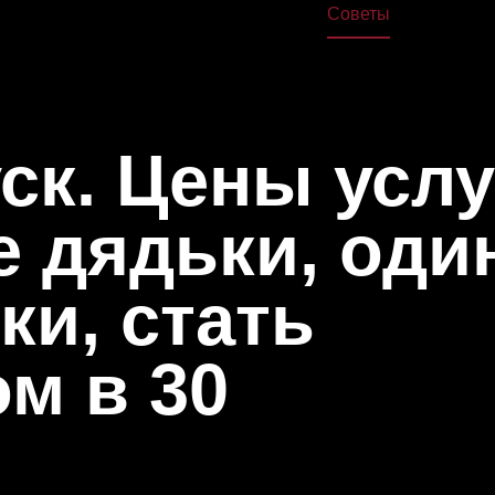
жа
Дома
Книги
Школа
Курсы
Лекции
Советы
О нас
к. Цены услу
 дядьки, оди
ки, стать
м в 30