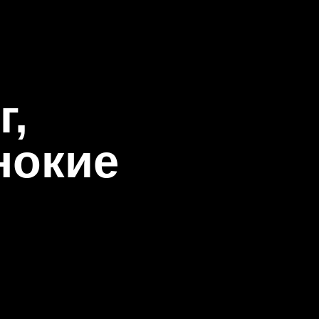
🔍
г,
нокие