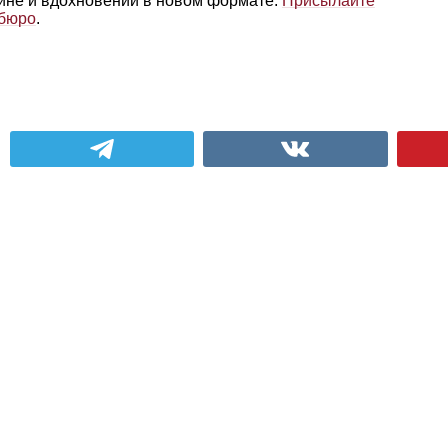
айне и вдохновении в новом формате.
Присылайте
 бюро
.