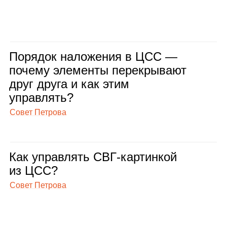
Поря­док нало­же­ния в ЦСС —
почему эле­менты пере­кры­вают
друг друга и как этим
управ­лять?
Совет Петрова
Как управ­лять СВГ‑кар­тин­кой
из ЦСС?
Совет Петрова