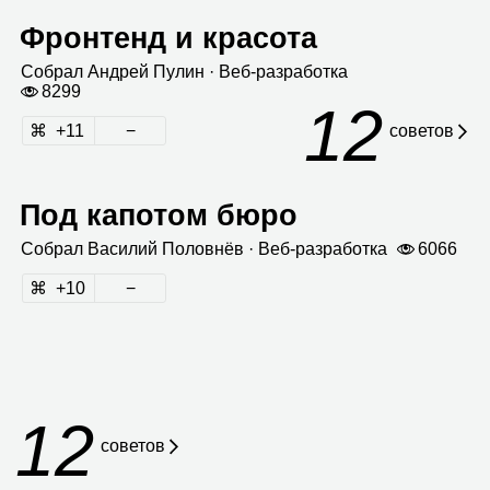
Фронтенд и красота
Собрал
Андрей Пулин
· Веб‑раз­ра­ботка
8299
12
11
сове­тов
Под капотом бюро
Собрал
Васи­лий Полов­нёв
· Веб‑раз­ра­ботка
6066
10
12
советов