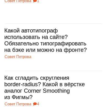
Совет Петрова
🗩1
Какой авто­ти­по­граф
исполь­зо­вать на сайте?
Обя­за­тельно типо­гра­фи­ро­вать
на бэке или можно на фронте?
Совет Петрова
Как сгла­дить скруг­ле­ния
border‑radius? Какой в вёрстке
ана­лог Corner Smoothing
из Фигмы?
Совет Петрова
🗩4