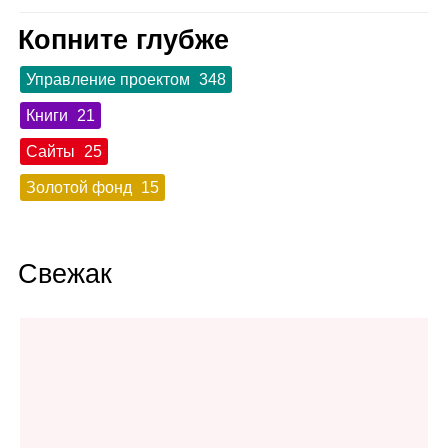
Копните глубже
Управление проектом
348
Книги
21
Сайты
25
Золотой фонд
15
Свежак