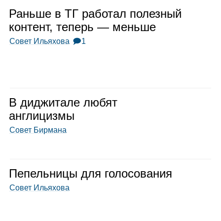
Раньше в ТГ рабо­тал полез­ный
кон­тент, теперь — меньше
Совет Ильяхова
🗩1
В диджи­тале любят
англи­цизмы
Совет Бирмана
Пепель­ницы для голо­со­ва­ния
Совет Ильяхова