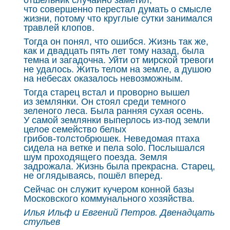
отшельник случайно заметил,
что совершенно перестал думать о смысле
жизни, потому что круглые сутки занимался
травлей клопов.
Тогда он понял, что ошибся. Жизнь так же,
как и двадцать пять лет тому назад, была
темна и загадочна. Уйти от мирской тревоги
не удалось. Жить телом на земле, а душою
на небесах оказалось невозможным.
Тогда старец встал и проворно вышел
из землянки. Он стоял среди темного
зеленого леса. Была ранняя сухая осень.
У самой землянки выперлось из‑под земли
целое семейство белых
грибов‑толстобрюшек. Неведомая птаха
сидела на ветке и пела solo. Послышался
шум проходящего поезда. Земля
задрожала. Жизнь была прекрасна. Старец,
не оглядываясь, пошёл вперед.
Сейчас он служит кучером конной базы
Московского коммунального хозяйства.
Илья Ильф и Евгений Петров. Двенадцать
стульев