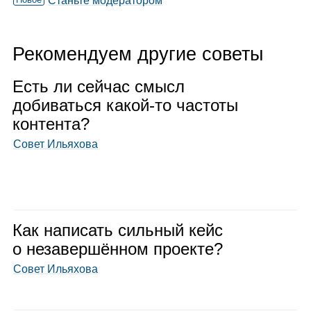
Станьте модератором
Рекомендуем другие советы
Есть ли сей­час смысл
доби­ваться какой‑то частоты
кон­тента?
Совет Ильяхова
Как напи­сать силь­ный кейс
о неза­вер­шён­ном про­екте?
Совет Ильяхова