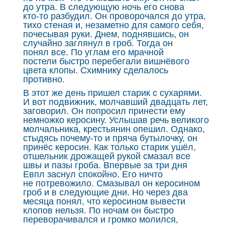
до утра. В следующую ночь его снова
кто‑то разбудил. Он проворочался до утра,
тихо стеная и, незаметно для самого себя,
почесывая руки. Днем, поднявшись, он
случайно заглянул в гроб. Тогда он
понял все. По углам его мрачной
постели быстро перебегали вишнёвого
цвета клопы. Схимнику сделалось
противно.
В этот же день пришел старик с сухарями.
И вот подвижник, молчавший двадцать лет,
заговорил. Он попросил принести ему
немножко керосину. Услышав речь великого
молчальника, крестьянин опешил. Однако,
стыдясь почему‑то и пряча бутылочку, он
принёс керосин. Как только старик ушёл,
отшельник дрожащей рукой смазал все
швы и пазы гроба. Впервые за три дня
Евпл заснул спокойно. Его ничто
не потревожило. Смазывал он керосином
гроб и в следующие дни. Но через два
месяца понял, что керосином вывести
клопов нельзя. По ночам он быстро
переворачивался и громко молился,