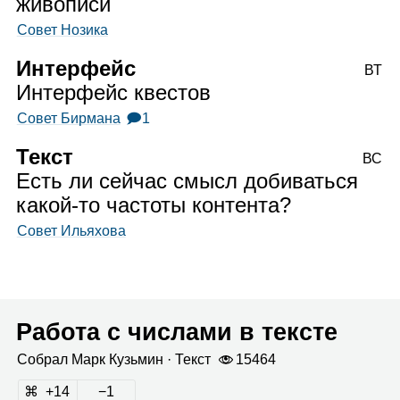
живописи
Совет Нозика
Интерфейс
ВТ
Интерфейс квестов
Совет Бирмана
🗩1
Текст
ВС
Есть ли сейчас смысл добиваться
какой‑то частоты контента?
Совет Ильяхова
Работа с числами в тексте
Собрал
Марк Кузь­мин
· Текст
15464
14
1