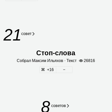
21
совет
Стоп‑слова
Собрал
Мак­сим Илья­хов
· Текст
26816
16
8
советов