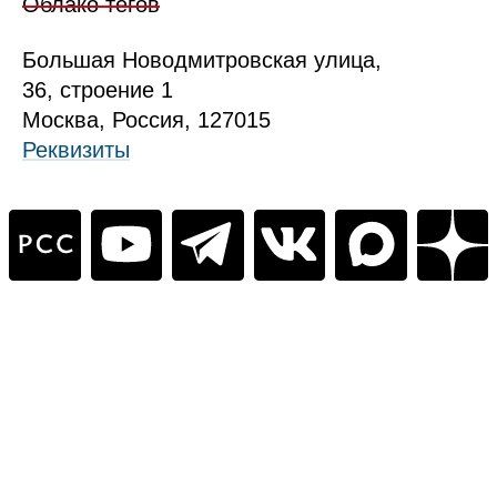
Облако тегов
Б
ольшая
Новодмитровская ул
ица
,
36, стр
оение
1
Москва, Россия, 127015
Реквизиты