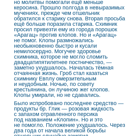
но молитвы помогали ещё меньше
керосина. Прошло полгода в невыразимых
мучениях, прежде чем отшельник
обратился к старику снова. Вторая просьба
ещё больше поразила старика. Схимник
просил привезти ему из города порошок
«Арагац» против клопов. Но и «Арагац»
не помог. Клопы размножались
необыкновенно быстро и кусали
немилосердно. Могучее здоровье
схимника, которое не могло сломить
двадцатипятилетнее постничество, —
заметно ухудшалось. Началась тёмная
отчаянная жизнь. Гроб стал казаться
схимнику Евплу омерзительным
и неудобным. Ночью, по совету
крестьянина, он лучиною жег клопов.
Клопы умирали, но не сдавались.
Было испробовано последнее средство —
продукты бр. Глик — розовая жидкость
с запахом отравленного персика
под названием «Клопин». Но и это
не помогло. Положение ухудшалось. Через
два года от начала великой борьбы