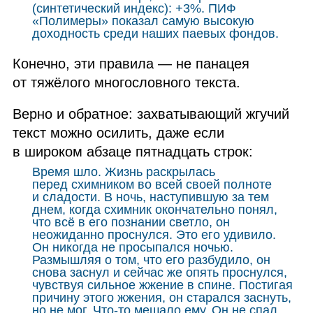
(синтетический индекс): +3%. ПИФ
«Полимеры» показал самую высокую
доходность среди наших паевых фондов.
Конечно, эти правила — не панацея
от тяжёлого многословного текста.
Верно и обратное: захватывающий жгучий
текст можно осилить, даже если
в широком абзаце пятнадцать строк:
Время шло. Жизнь раскрылась
перед схимником во всей своей полноте
и сладости. В ночь, наступившую за тем
днем, когда схимник окончательно понял,
что всё в его познании светло, он
неожиданно проснулся. Это его удивило.
Он никогда не просыпался ночью.
Размышляя о том, что его разбудило, он
снова заснул и сейчас же опять проснулся,
чувствуя сильное жжение в спине. Постигая
причину этого жжения, он старался заснуть,
но не мог. Что‑то мешало ему. Он не спал