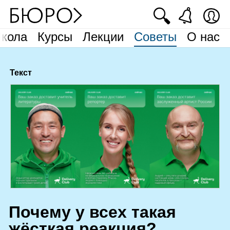
🔍
кола
Курсы
Лекции
Советы
О нас
Текст
П
очему у всех такая
жёсткая реакция?