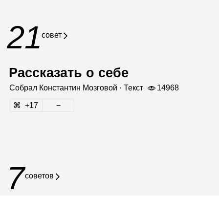
21
совет
Рассказать о себе
Собрал
Кон­стан­тин Моз­го­вой
· Текст
14968
17
7
советов