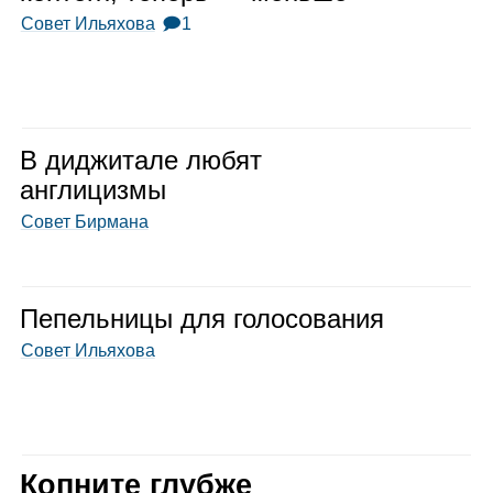
Совет Ильяхова
🗩1
В диджи­тале любят
англи­цизмы
Совет Бирмана
Пепель­ницы для голо­со­ва­ния
Совет Ильяхова
Копните глубже