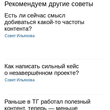
Рекомендуем другие советы
Есть ли сей­час смысл
доби­ваться какой‑то частоты
кон­тента?
Совет Ильяхова
Как напи­сать силь­ный кейс
о неза­вер­шён­ном про­екте?
Совет Ильяхова
Раньше в ТГ рабо­тал полез­ный
кон­тент, теперь — меньше