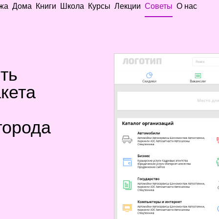
жа
Дома
Книги
Школа
Курсы
Лекции
Советы
О нас
ть
кета
города