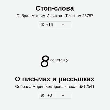
Стоп‑слова
Собрал
Мак­сим Илья­хов
· Текст
26787
16
8
сове­тов
О письмах и рассылках
Собрала
Мария Кома­рова
· Текст
12541
3