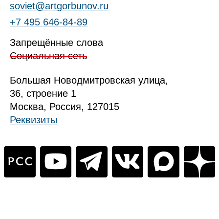
soviet@artgorbunov.ru
+7 495 646‑84‑89
Запрещённые слова
Социальная сеть
Б
ольшая
Новодмитровская ул
ица
,
36, стр
оение
1
Москва, Россия, 127015
Реквизиты