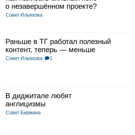
о неза­вер­шён­ном про­екте?
Совет Ильяхова
Раньше в ТГ рабо­тал полез­ный
кон­тент, теперь — меньше
Совет Ильяхова
🗩1
В диджи­тале любят
англи­цизмы
Совет Бирмана