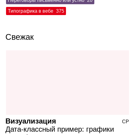
Переговоры письменно или устно
20
Типографика в вебе
375
Свежак
Визуализация
СР
Дата‑классный пример: графики