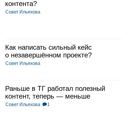
кон­тента?
Совет Ильяхова
Как напи­сать силь­ный кейс
о неза­вер­шён­ном про­екте?
Совет Ильяхова
Раньше в ТГ рабо­тал полез­ный
кон­тент, теперь — меньше
Совет Ильяхова
🗩1