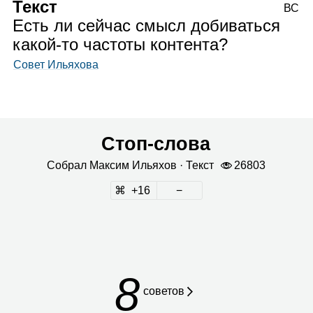
Текст
ВС
Есть ли сейчас смысл добиваться
какой‑то частоты контента?
Совет Ильяхова
Стоп‑слова
Собрал
Мак­сим Илья­хов
· Текст
26803
16
8
сове­тов