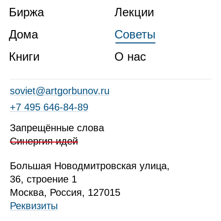
Биржа
Лекции
Дома
Советы
Книги
О нас
soviet@artgorbunov.ru
+7 495 646‑84‑89
Запрещённые слова
Синергия идей
Б
ольшая
Новодмитровская ул
ица
,
36, стр
оение
1
Москва, Россия, 127015
Реквизиты