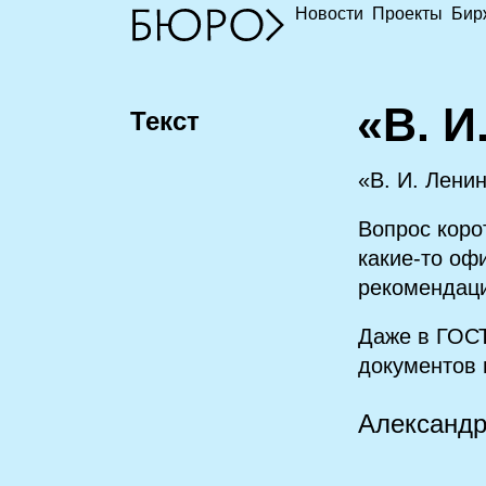
Новости
Проекты
Бир
«
В. И
Текст
«В. И. Лени
Вопрос коро
какие‑то о
рекомендаци
Даже в ГОСТ
документов н
Александ