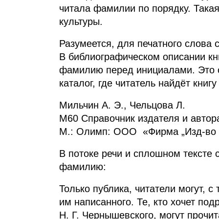
читала фамилии по порядку. Така
культуры.
Разумеется, для печатного слова 
В библиографическом описании кни
фамилию перед инициалами. Это о
каталог, где читатель найдёт книг
Мильчин А. Э., Чельцова Л.
М60 Справочник издателя и автор
М.: Олимп: ООО «Фирма
„
Изд‑во 
В потоке речи и сплошном тексте 
фамилию:
Только публика, читатели могут, с
им написанного. Те, кто хочет по
Н. Г. Чернышевского, могут прочи