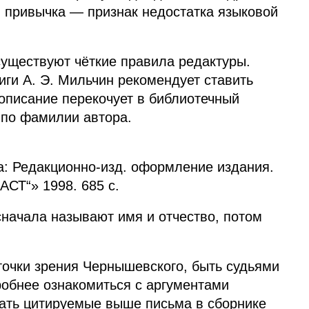
я привычка — признак недостатка языковой
существуют чёткие правила редактуры.
ги А. Э. Мильчин рекомендует ставить
писание перекочует в библиотечный
у по фамилии автора.
а: Редакционно‑изд. оформление издания.
АСТ“» 1998. 685 с.
сначала называют имя и отчество, потом
 точки зрения Чернышевского, быть судьями
дробнее ознакомиться с аргументами
тать цитируемые выше письма в сборнике