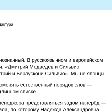
дактура
днозначный. В русскоязычном и европейском
и. «Дмитрий Медведев и Сильвио
трий и Берлускони Сильвио». Мы не японцы.
оменять естественный порядок слов —
длинном списке.
 менеджера представляться задом наперёд —
ала, по которому Надежда Александровна