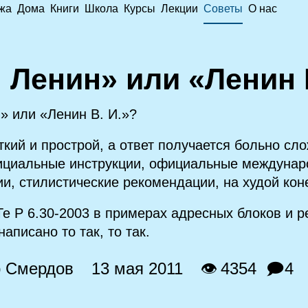
жа
Дома
Книги
Школа
Курсы
Лекции
Советы
О нас
. Ленин» или «Ленин 
н» или «Ленин В. И.»?
ткий и прострой, а ответ получается больно сл
фициальные инструкции, официальные междуна
и, стилистические рекомендации, на худой кон
е Р 6.30‑2003 в примерах адресных блоков и р
аписано то так, то так.
р Смердов
13 мая 2011
👁 4354
🗩4