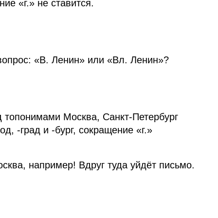
ние «г.» не ставится.
вопрос: «В. Ленин» или «Вл. Ленин»?
д топонимами Москва, Санкт‑Петербург
д, ‑град и ‑бург, сокращение «г.»
осква, например! Вдруг туда уйдёт письмо.