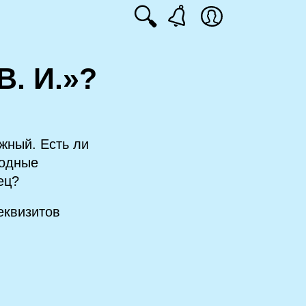
🔍
В. И.»?
ожный. Есть ли
родные
ец?
еквизитов