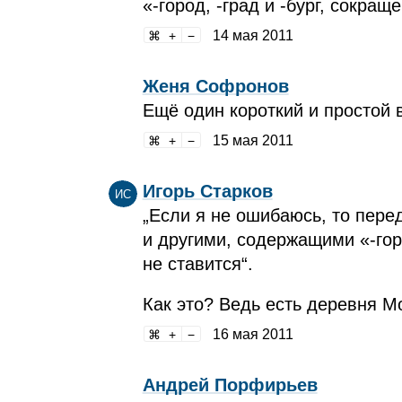
«‑город, ‑град и ‑бург, сокраще
14 мая 2011
Женя Софронов
Ещё один короткий и простой 
15 мая 2011
Игорь Старков
ИС
„Если я не ошибаюсь, то пере
и другими, содержащими «‑горо
не ставится“.
Как это? Ведь есть деревня М
16 мая 2011
Андрей Порфирьев