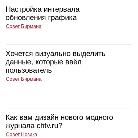
Настройка интер­вала
обнов­ле­ния гра­фика
Совет Бирмана
Хочется визу­ально выде­лить
дан­ные, кото­рые ввёл
поль­зо­ва­тель
Совет Бирмана
Как вам дизайн нового мод­ного
жур­нала chtv.ru?
Совет Нозика