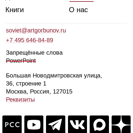
Книги
О нас
soviet@artgorbunov.ru
+7 495 646‑84‑89
Запрещённые слова
PowerPoint
Б
ольшая
Новодмитровская ул
ица
,
36, стр
оение
1
Москва, Россия, 127015
Реквизиты