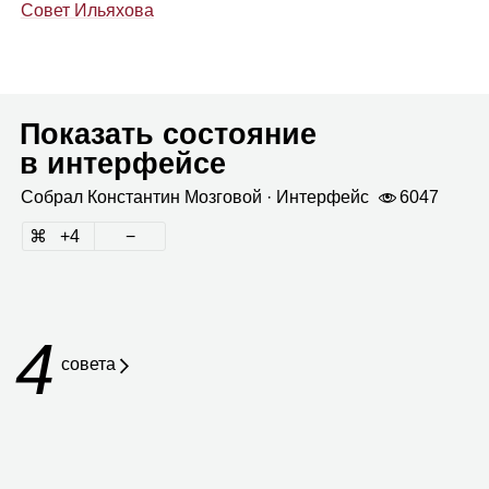
Совет Ильяхова
Показать состояние
в интерфейсе
Собрал
Кон­стан­тин Моз­го­вой
· Интер­фейс
6047
4
4
совета