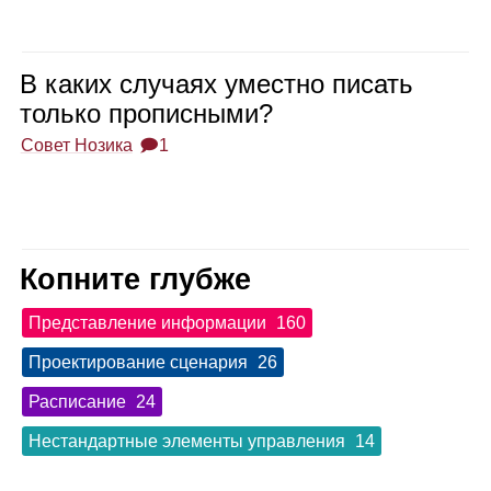
В каких слу­чаях уместно писать
только про­пис­ными?
Совет Нозика
🗩1
Копните глубже
Представление информации
160
Проектирование сценария
26
Расписание
24
Нестандартные элементы управления
14