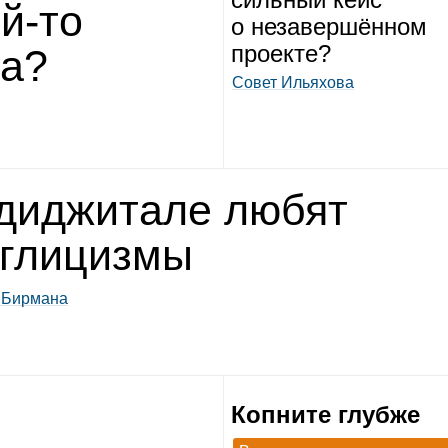
ой‑то
о неза­вер­шён­ном
про­екте?
та?
Совет Ильяхова
диджи­тале любят
гли­цизмы
 Бирмана
Копните глубже