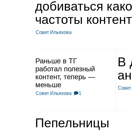
доби­ваться как
частоты кон­тен
Совет Ильяхова
В 
Раньше в ТГ
рабо­тал полез­ный
ан
кон­тент, теперь —
меньше
Совет
Совет Ильяхова
🗩1
Пепель­ницы