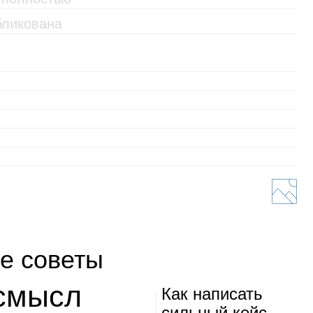
е советы
 смысл
Как напи­сать
силь­ный кейс