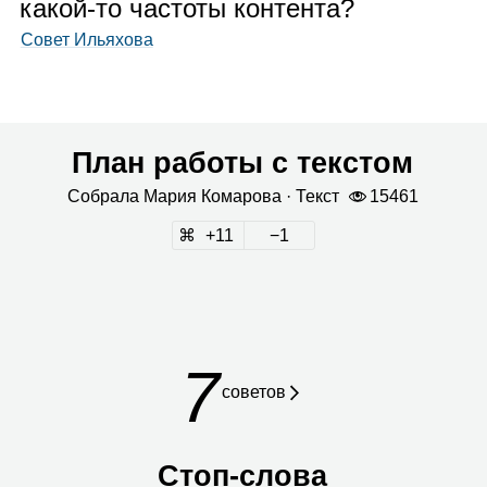
какой‑то частоты контента?
Совет Ильяхова
План работы с текстом
Собрала
Мария Кома­рова
· Текст
15461
11
1
7
сове­тов
Стоп‑слова