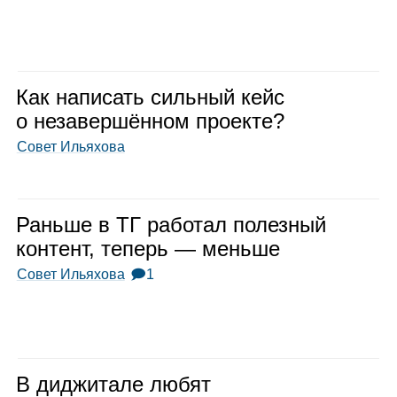
Как напи­сать силь­ный кейс
о неза­вер­шён­ном про­екте?
Совет Ильяхова
Раньше в ТГ рабо­тал полез­ный
кон­тент, теперь — меньше
Совет Ильяхова
🗩1
В диджи­тале любят