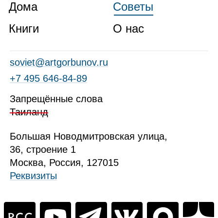
Дома
Советы
Книги
О нас
soviet@artgorbunov.ru
+7 495 646‑84‑89
Запрещённые слова
Таиланд
Б
ольшая
Новодмитровская ул
ица
,
36, стр
оение
1
Москва, Россия, 127015
Реквизиты