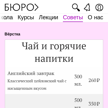
🔍
кола
Курсы
Лекции
Советы
О нас
Вёрстка