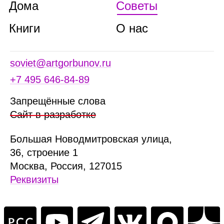
Дома
Советы
Книги
О нас
soviet@artgorbunov.ru
+7 495 646‑84‑89
Запрещённые слова
Сайт в разработке
Б
ольшая
Новодмитровская ул
ица
,
36, стр
оение
1
Москва, Россия, 127015
Реквизиты