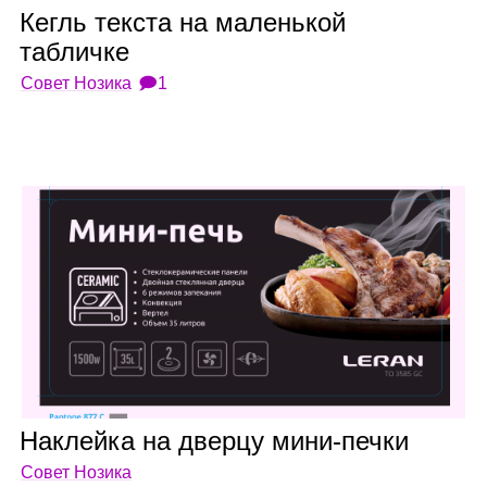
Кегль тек­ста на малень­кой
таб­личке
Совет Нозика
🗩1
Наклейка на дверцу мини‑печки
Совет Нозика