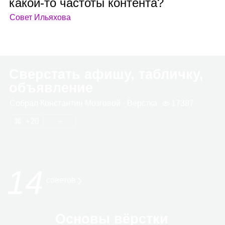
какой‑то частоты контента?
Совет Ильяхова
Сверстать афишу, табличку,
объявление
Собрал
Кон­стан­тин Моз­го­вой
· Вёрстка
17387
20
14
сове­тов
Основы вёрстки