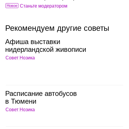
Новое
Станьте модератором
Рекомендуем другие советы
Афиша выставки
нидер­ланд­ской живо­писи
Совет Нозика
Рас­пи­са­ние авто­бу­сов
в Тюмени
Совет Нозика