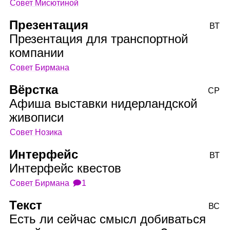
Совет Мисютиной
Презентация
ВТ
Презентация для транспортной
компании
Совет Бирмана
Вёрстка
СР
Афиша выставки нидерландской
живописи
Совет Нозика
Интерфейс
ВТ
Интерфейс квестов
Совет Бирмана
🗩1
Текст
ВС
Есть ли сейчас смысл добиваться