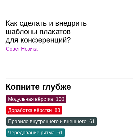
Как сде­лать и внед­рить
шаб­лоны пла­ка­тов
для кон­фе­рен­ций?
Совет Нозика
Копните глубже
Модульная вёрстка
100
Доработка вёрстки
83
Правило внутреннего и внешнего
61
Чередование ритма
61