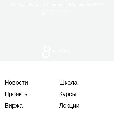
Собрала
Ната­лия Тыжи­нова
· Вёрстка
16013
15
3
8
советов
Новости
Школа
Проекты
Курсы
Биржа
Лекции