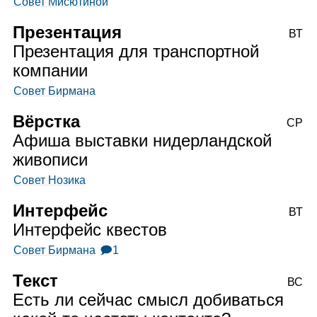
Совет Мисютиной
Презентация
ВТ
Презентация для транспортной
компании
Совет Бирмана
Вёрстка
СР
Афиша выставки нидерландской
живописи
Совет Нозика
Интерфейс
ВТ
Интерфейс квестов
Совет Бирмана
🗩1
Текст
ВС
Есть ли сейчас смысл добиваться