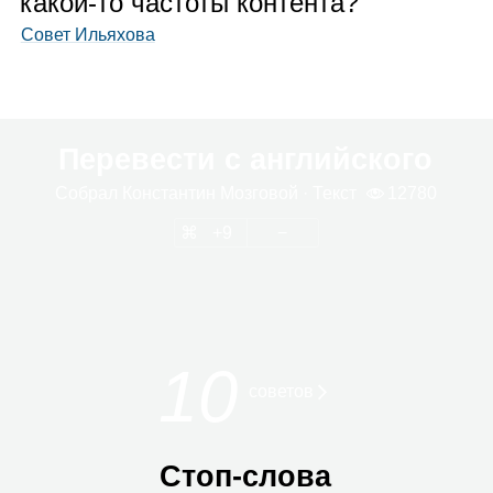
какой‑то частоты контента?
Совет Ильяхова
Перевести с английского
Собрал
Кон­стан­тин Моз­го­вой
· Текст
12780
9
10
сове­тов
Стоп‑слова