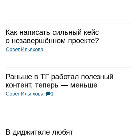
Как напи­сать силь­ный кейс
о неза­вер­шён­ном про­екте?
Совет Ильяхова
Раньше в ТГ рабо­тал полез­ный
кон­тент, теперь — меньше
Совет Ильяхова
🗩1
В диджи­тале любят