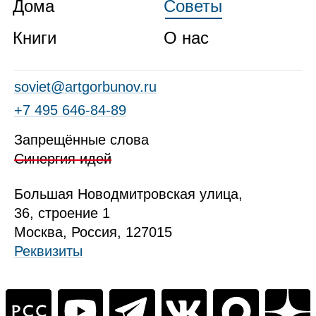
Дома
Советы
Книги
О нас
soviet@artgorbunov.ru
+7 495 646‑84‑89
Запрещённые слова
Синергия идей
Б
ольшая
Новодмитровская ул
ица
,
36, стр
оение
1
Москва, Россия, 127015
Реквизиты