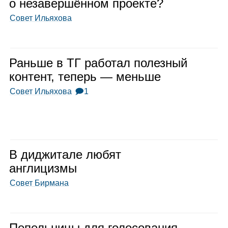
о неза­вер­шён­ном про­екте?
Совет Ильяхова
Раньше в ТГ рабо­тал полез­ный
кон­тент, теперь — меньше
Совет Ильяхова
🗩1
В диджи­тале любят
англи­цизмы
Совет Бирмана
Пепель­ницы для голо­со­ва­ния