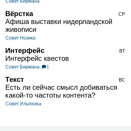
Совет Бирмана
Вёрстка
СР
Афиша выставки нидерландской
живописи
Совет Нозика
Интерфейс
ВТ
Интерфейс квестов
Совет Бирмана
🗩1
Текст
ВС
Есть ли сейчас смысл добиваться
какой‑то частоты контента?
Совет Ильяхова