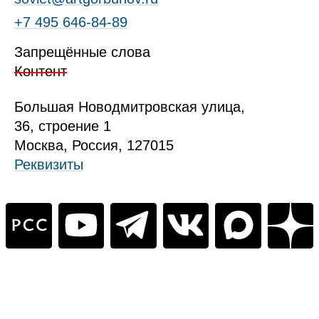
+7 495 646‑84‑89
Запрещённые слова
Контент
Б
ольшая
Новодмитровская ул
ица
,
36, стр
оение
1
Москва, Россия, 127015
Реквизиты