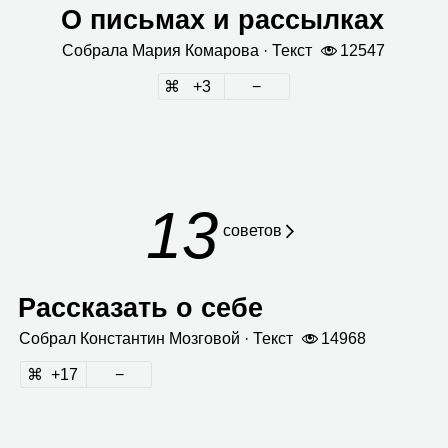
О письмах и рассылках
Собрала
Мария Кома­рова
· Текст
12547
3
13
сове­тов
Рассказать о себе
Собрал
Кон­стан­тин Моз­го­вой
· Текст
14968
17