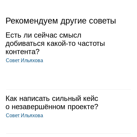
Рекомендуем другие советы
Есть ли сей­час смысл
доби­ваться какой‑то частоты
кон­тента?
Совет Ильяхова
Как напи­сать силь­ный кейс
о неза­вер­шён­ном про­екте?
Совет Ильяхова