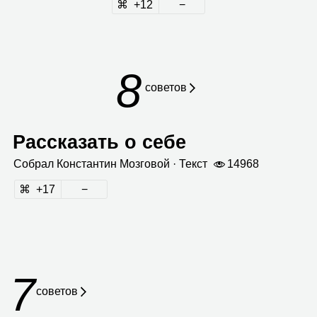
12
8
сове­тов
Рассказать о себе
Собрал
Кон­стан­тин Моз­го­вой
· Текст
14968
17
7
советов