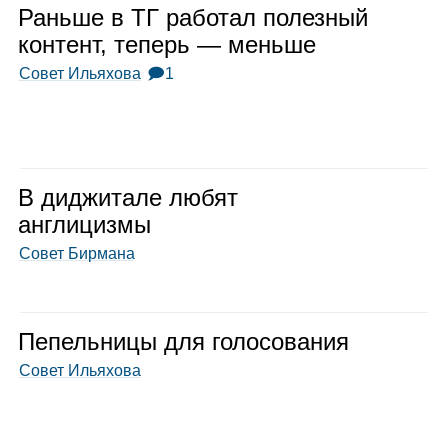
Раньше в ТГ рабо­тал полез­ный
кон­тент, теперь — меньше
Совет Ильяхова
🗩1
В диджи­тале любят
англи­цизмы
Совет Бирмана
Пепель­ницы для голо­со­ва­ния
Совет Ильяхова