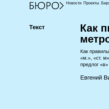
Новости
Проекты
Бир
К
ак 
Текст
метр
Как правиль
«м.», «ст. 
предлог «в»
Евгений В