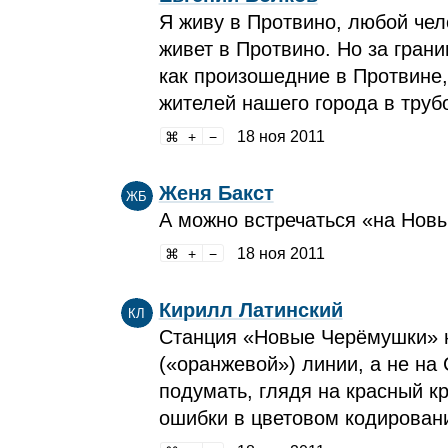
Я живу в Протвино, любой чело
живет в Протвино. Но за гран
как произошедние в Протвине,
жителей нашего города в труб
18 ноя 2011
Женя Бакст
ЖБ
А можно встречаться «на Нов
18 ноя 2011
Кирилл Латинский
КЛ
Станция «Новые Черёмушки» н
(«оранжевой») линии, а не на 
подумать, глядя на красный к
ошибки в цветовом кодирован