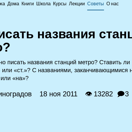
жа
Дома
Книги
Школа
Курсы
Лекции
Советы
О нас
писать названия стан
о?
но писать названия станций метро? Ставить ли
м» или «ст.»? С названиями, заканчивающимися 
 или «на»?
иноградов
18 ноя 2011
👁 13282
🗩3