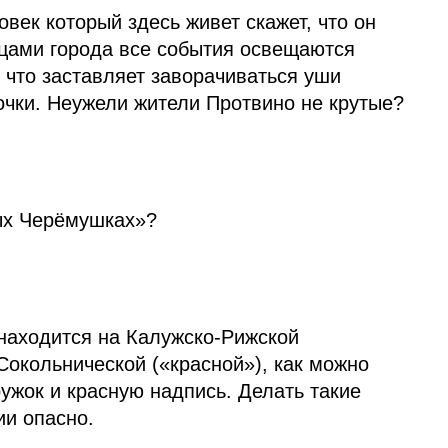
век который здесь живет скажет, что он
ицами города все события освещаются
 что заставляет заворачиваться уши
очки. Неужели жители Протвино не крутые?
ых Черёмушках»?
аходится на Калужско‑Рижской
Сокольнической («красной»), как можно
ружок и красную надпись. Делать такие
ии опасно.