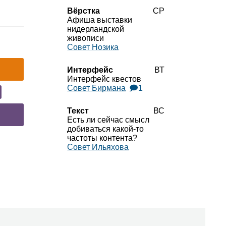
Вёрстка
СР
Афиша выставки
нидерландской
живописи
Совет Нозика
Интерфейс
ВТ
Интерфейс квестов
Совет Бирмана
🗩1
Текст
ВС
Есть ли сейчас смысл
добиваться какой‑то
частоты контента?
Совет Ильяхова