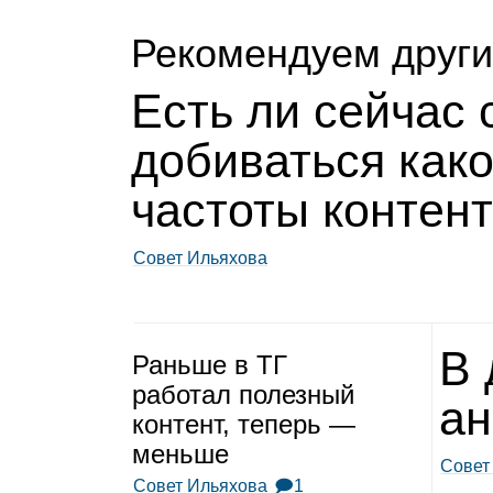
Рекомендуем други
Есть ли сей­час
доби­ваться как
частоты кон­тен
Совет Ильяхова
В 
Раньше в ТГ
рабо­тал полез­ный
ан
кон­тент, теперь —
меньше
Совет
Совет Ильяхова
🗩1