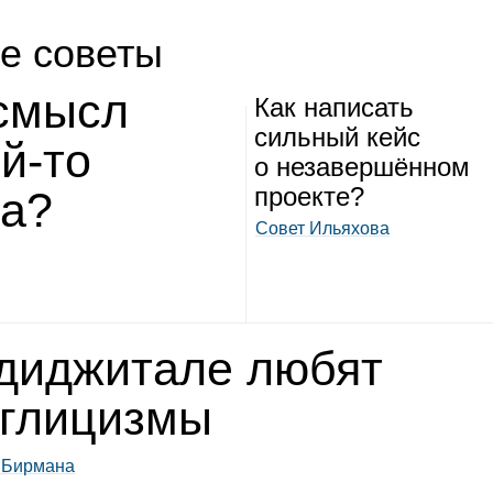
е советы
 смысл
Как напи­сать
силь­ный кейс
ой‑то
о неза­вер­шён­ном
про­екте?
та?
Совет Ильяхова
диджи­тале любят
гли­цизмы
 Бирмана