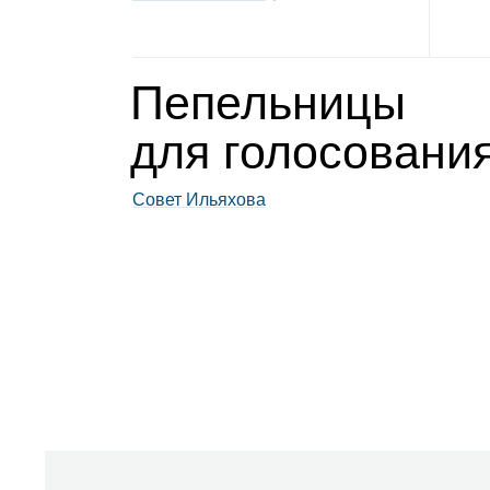
Пепель­ницы
для голо­со­ва­ни
Совет Ильяхова