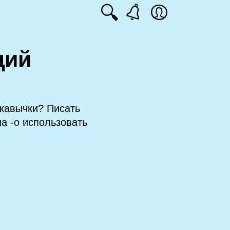
🔍
ций
 кавычки? Писать
на ‑о использовать