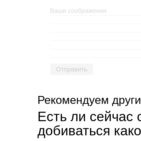
Отправить
Рекомендуем други
Есть ли сей­час
доби­ваться как