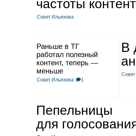
частоты кон­тен
Совет Ильяхова
В 
Раньше в ТГ
рабо­тал полез­ный
ан
кон­тент, теперь —
меньше
Совет
Совет Ильяхова
🗩1
Пепель­ницы
для голо­со­ва­ни