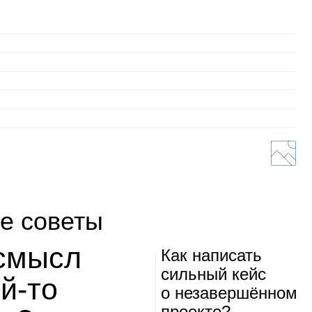
е советы
 смысл
Как напи­сать
силь­ный кейс
ой‑то
о неза­вер­шён­ном
про­екте?