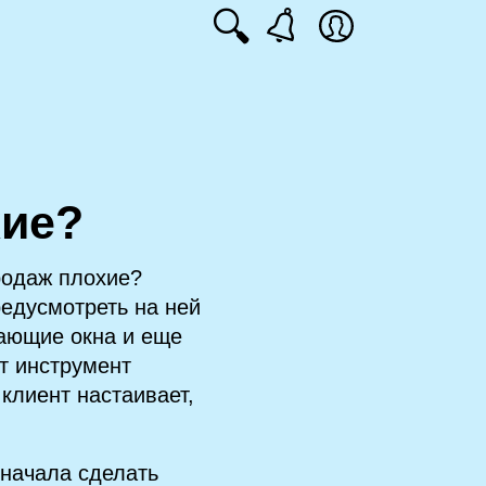
🔍
хие?
родаж плохие?
редусмотреть на ней
вающие окна и еще
т инструмент
 клиент настаивает,
сначала сделать