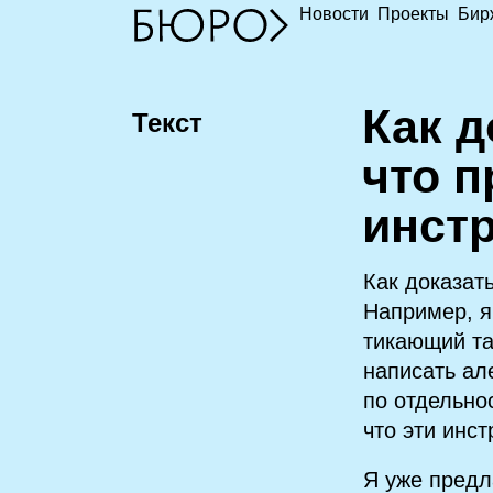
Новости
Проекты
Бир
К
ак д
Текст
что 
инст
Как доказат
Например, я
тикающий та
написать ал
по отдельнос
что эти инс
Я уже предл