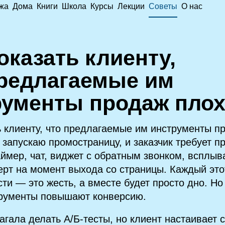
жа
Дома
Книги
Школа
Курсы
Лекции
Советы
О нас
оказать клиенту,
предлагаемые им
рументы продаж пло
ь клиенту, что предлагаемые им инструменты п
 запускаю промостраницу, и заказчик требует п
ймер, чат, виджет с обратным звонком, всплы
ерт на момент выхода со страницы. Каждый это
ти — это жесть, а вместе будет просто дно. Но
трументы повышают конверсию.
агала делать А/Б‑тесты, но клиент настаивает 