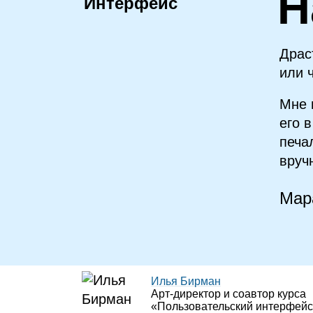
Н
Интерфейс
Драс
или 
Мне 
его 
печа
вруч
Мар
Илья Бирман
Арт‑директор и соавтор курса
«Пользовательский интерфейс