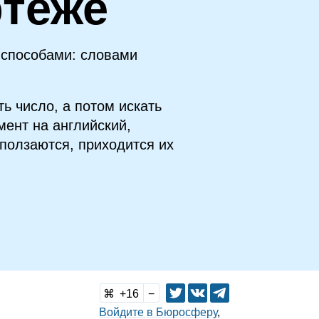
ртеже
 способами: словами
ь число, а потом искать
мент на английский,
сползаются, приходится их
16
Войдите в Бюросферу
,