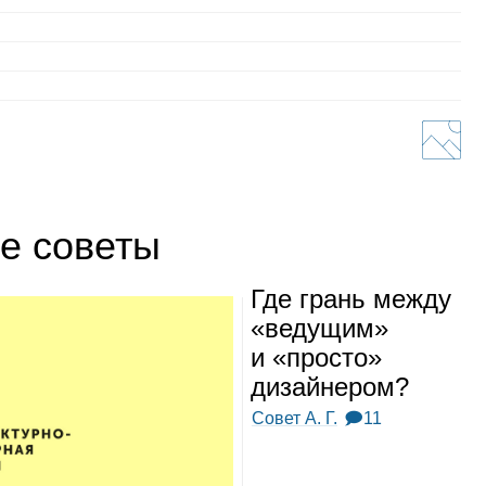
е советы
Где грань между
«веду­щим»
и «про­сто»
дизай­не­ром?
Совет А. Г.
🗩11