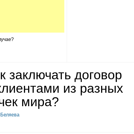
лу­чае?
к заклю­чать дого­вор
кли­ен­тами из раз­ных
чек мира?
 Беляева