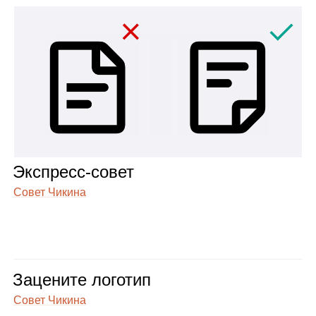
Экс­пресс‑совет
Совет Чикина
Заце­ните лого­тип
Совет Чикина