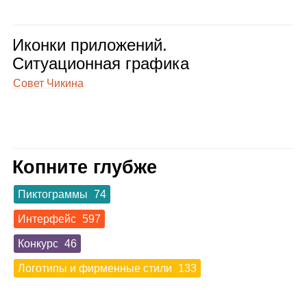
Иконки при­ло­же­ний.
Ситу­а­ци­он­ная гра­фика
Совет Чикина
Копните глубже
Пиктограммы
74
Интерфейс
597
Конкурс
46
Логотипы и фирменные стили
133