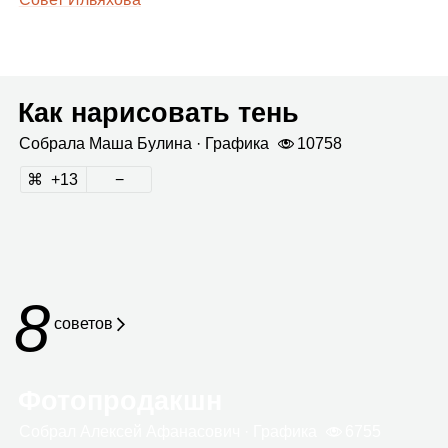
Как нарисовать тень
Собрала
Маша Булина
· Гра­фика
10758
13
8
сове­тов
Фотопродакшн
Собрал
Алек­сей Афа­на­со­вич
· Гра­фика
6755