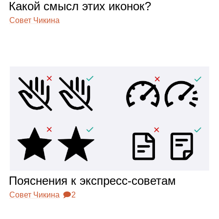
Какой смысл этих ико­нок?
Совет Чикина
Пояс­не­ния к экс­пресс‑сове­там
Совет Чикина
🗩2