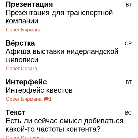
Презентация
ВТ
Презентация для транспортной
компании
Совет Бирмана
Вёрстка
СР
Афиша выставки нидерландской
живописи
Совет Нозика
Интерфейс
ВТ
Интерфейс квестов
Совет Бирмана
🗩1
Текст
ВС
Есть ли сейчас смысл добиваться
какой‑то частоты контента?
Совет Ильяхова