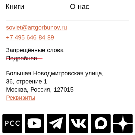
Книги
О нас
soviet@artgorbunov.ru
+7 495 646‑84‑89
Запрещённые слова
Подробнее...
Б
ольшая
Новодмитровская ул
ица
,
36, стр
оение
1
Москва, Россия, 127015
Реквизиты