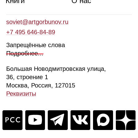
Книги
О нас
soviet@artgorbunov.ru
+7 495 646‑84‑89
Запрещённые слова
Подробнее...
Б
ольшая
Новодмитровская ул
ица
,
36, стр
оение
1
Москва, Россия, 127015
Реквизиты