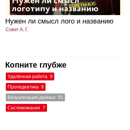
Нужен ли смысл лого и назва­нию
Совет А. Г.
Копните глубже
Удалённая работа
9
Пропедевтика
8
Визуализация данных
91
Системомания
7