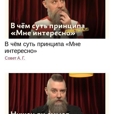
В чём суть прин­ципа «Мне
инте­ресно»
Совет А. Г.