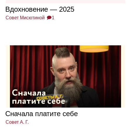
Вдох­но­ве­ние — 2025
Совет Мисютиной
🗩1
Сна­чала пла­тите себе
Совет А. Г.