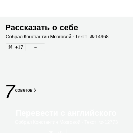
Рассказать о себе
Собрал
Кон­стан­тин Моз­го­вой
· Текст
14968
17
7
сове­тов
Перевести с английского
Собрал
Кон­стан­тин Моз­го­вой
· Текст
12773
9