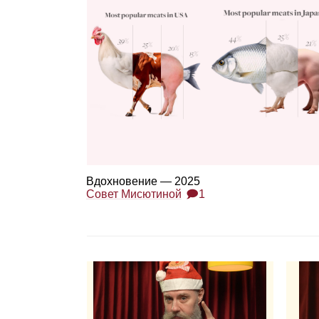
Вдох­но­ве­ние — 2025
Совет Мисютиной
🗩1