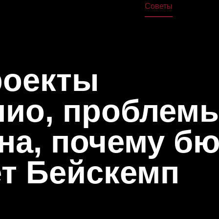
жа
Дома
Книги
Школа
Курсы
Лекции
Советы
О нас
роекты
лио, проблем
на, почему б
ет Бейскемп