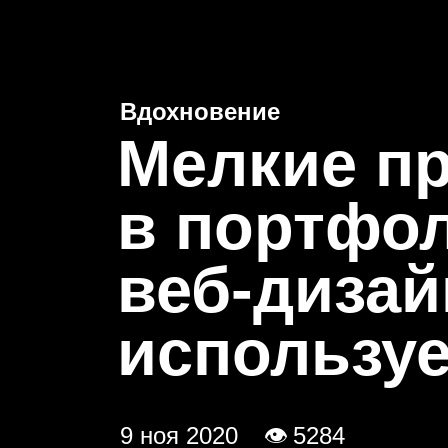
Новости
Проекты
Бир
Вдохновение
М
елкие п
в портфо
веб‑дизай
использу
9 ноя 2020
👁 5284