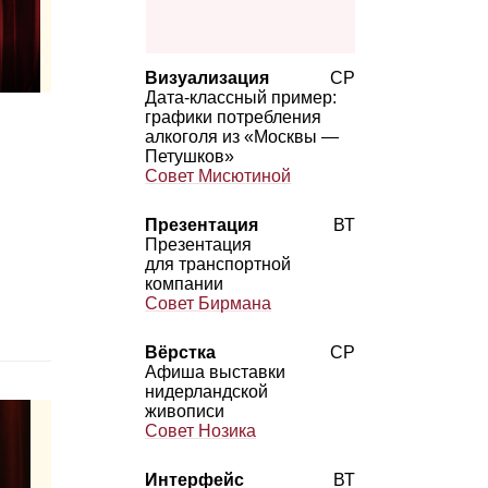
Визуализация
СР
Дата‑классный пример:
графики потребления
алкоголя из «Москвы —
Петушков»
Совет Мисютиной
Презентация
ВТ
Презентация
для транспортной
компании
Совет Бирмана
Вёрстка
СР
Афиша выставки
нидерландской
живописи
Совет Нозика
Интерфейс
ВТ