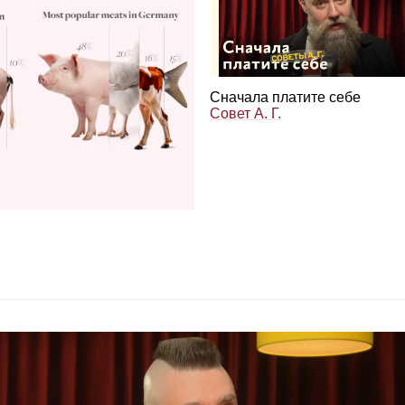
Сна­чала пла­тите себе
Совет А. Г.