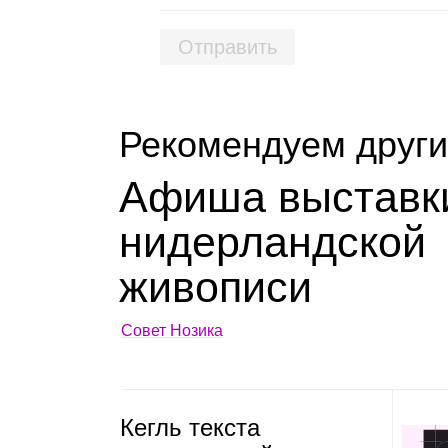
Отправить
Рекомендуем други
Афиша выставк
нидер­ланд­ской
живо­писи
Совет Нозика
Кегль тек­ста