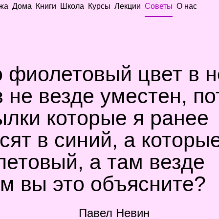
жа
Дома
Книги
Школа
Курсы
Лекции
Советы
О нас
о фиолетовый цвет в 
 не везде уместен, по
ылки которые я ранее
сят в синий, а которы
летовый, а там везде
м вы это объясните?
Павел Невин