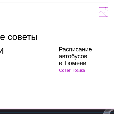
е советы
и
Рас­пи­са­ние
авто­бу­сов
в Тюмени
Совет Нозика