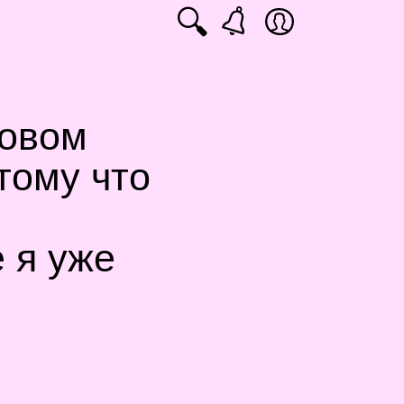
🔍
новом
тому что
е я уже