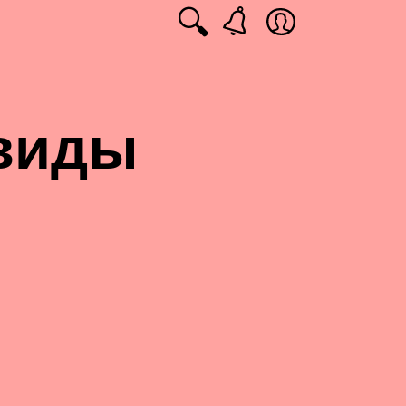
🔍
 виды