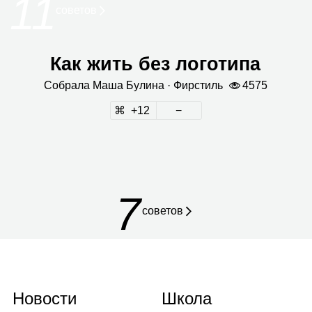
11
сове­тов
Как жить без логотипа
Собрала
Маша Булина
· Фир­стиль
4575
12
7
советов
Новости
Школа