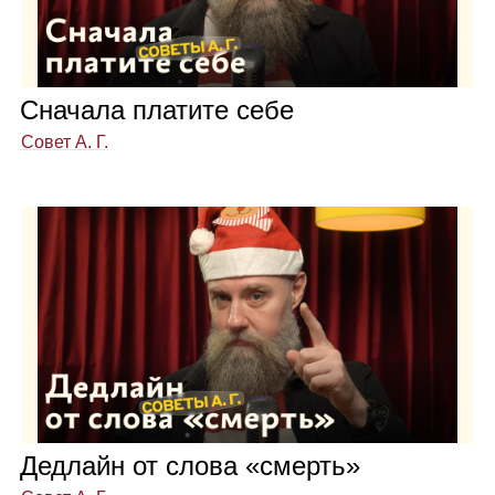
Сна­чала пла­тите себе
Совет А. Г.
Дед­лайн от слова «смерть»