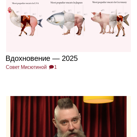
Вдох­но­ве­ние — 2025
Совет Мисютиной
🗩1