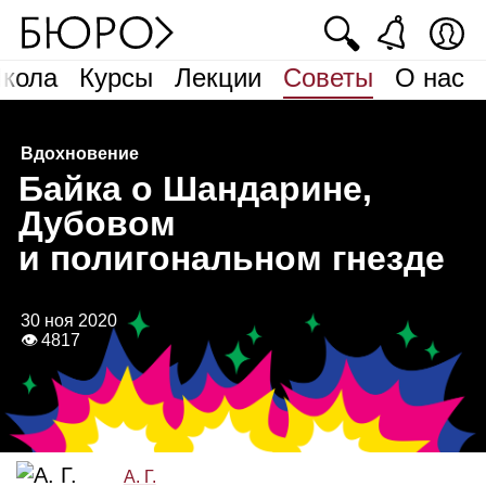
🔍
кола
Курсы
Лекции
Советы
О нас
Вдохновение
Б
айка о Шандарине,
Дубовом
и полигональном гнезде
30 ноя 2020
👁 4817
А. Г.