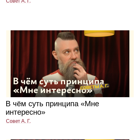
Совет А. Г.
В чём суть прин­ципа «Мне
инте­ресно»
Совет А. Г.