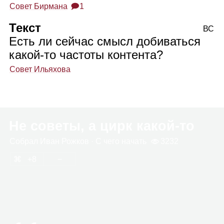
Совет Бирмана
🗩1
Текст
ВС
Есть ли сейчас смысл добиваться
какой‑то частоты контента?
Совет Ильяхова
Не советы, а цирк какой‑то
Собрал
Иван Рож­ков
· С чего начать
3232
8