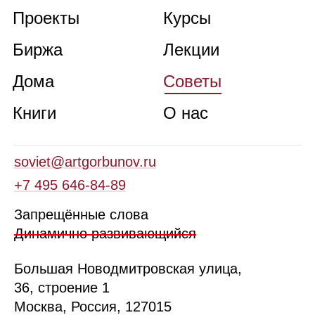
Проекты
Курсы
Биржа
Лекции
Дома
Советы
Книги
О нас
soviet@artgorbunov.ru
+7 495 646‑84‑89
Запрещённые слова
Динамично развивающийся
Б
ольшая
Новодмитровская ул
ица
,
36, стр
оение
1
Москва, Россия, 127015